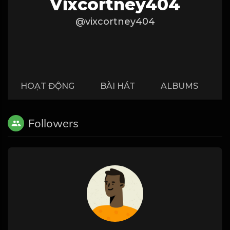
Vixcortney404
@vixcortney404
HOẠT ĐỘNG
BÀI HÁT
ALBUMS
P
Followers