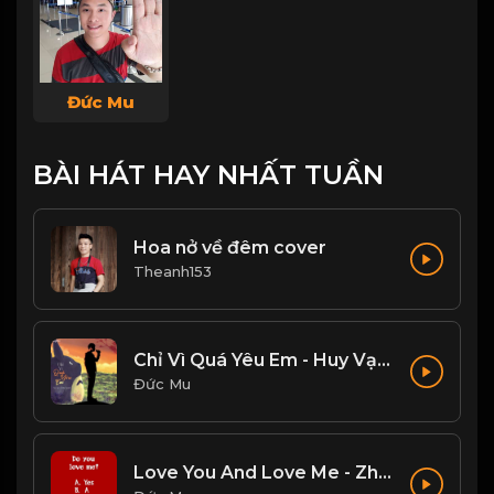
Đức Mu
BÀI HÁT HAY NHẤT TUẦN
Hoa nở về đêm cover
Theanh153
Chỉ Vì Quá Yêu Em - Huy Vạc, Tiến Nguyễn Cover
Đức Mu
Love You And Love Me - Zhang Yao