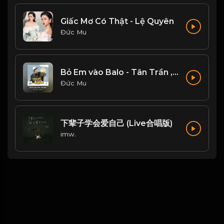
Giấc Mơ Có Thật - Lệ Quyên
Đức Mu
Bỏ Em vào Balo - Tân Trần , Freak D
Đức Mu
下辈子学会爱自己 (Live合唱版)
imw.