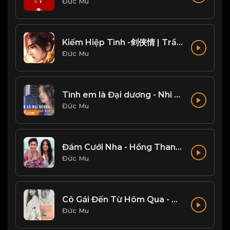
Đức Mu
Kiếm Hiệp Tình -剑侠情 | Trần Phi Bình
Đức Mu
Tình em là Đại dương - Nhi Nhi Cover
Đức Mu
Đám Cưới Nha - Hồng Thanh, Mie
Đức Mu
Cô Gái Đến Từ Hôm Qua - Mỹ Tâm
Đức Mu