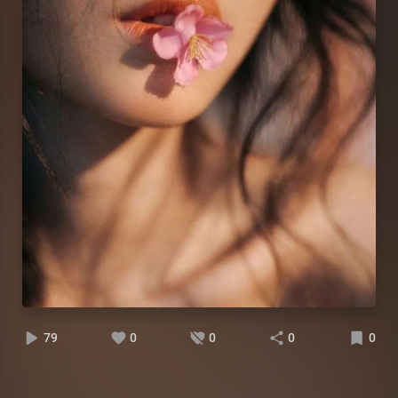
79
0
0
0
0