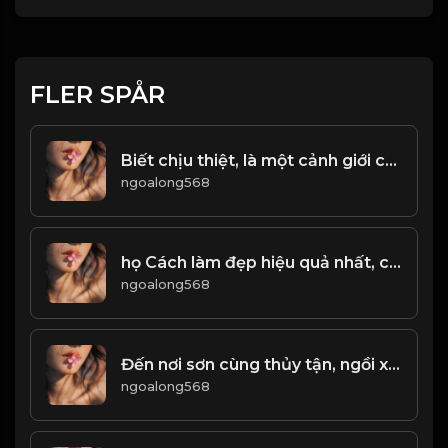
FLER SPÅR
Biết chịu thiệt, là một cảnh giới của việc làm người! & Đạo
ngoalong568
họ Cách làm đẹp hiệu quả nhất, chính là Bảo Dũng! Đạo (1)
ngoalong568
Đến nơi sơn cùng thủy tận, ngồi xuống ngẩng đầu ngắm mây bay! & Đạo
ngoalong568