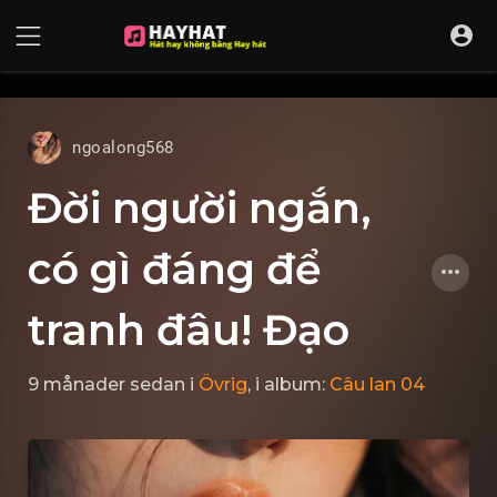
UA-68595121-17
ngoalong568
Đời người ngắn,
có gì đáng để
tranh đâu! Đạo
9 månader sedan
i
Övrig
, i album:
Câu lan 04