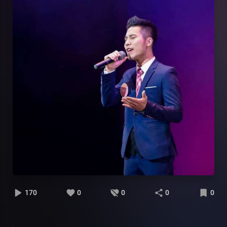
170
0
0
0
0