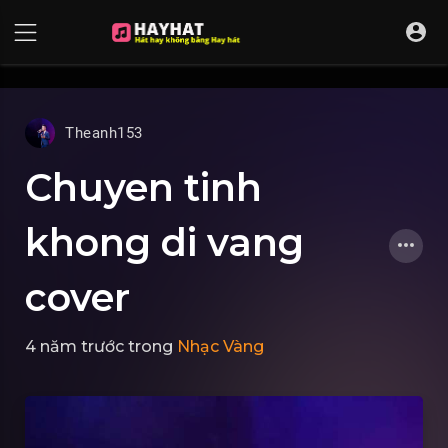
UA-68595121-17
Theanh153
Chuyen tinh
khong di vang
cover
4 năm trước
trong
Nhạc Vàng