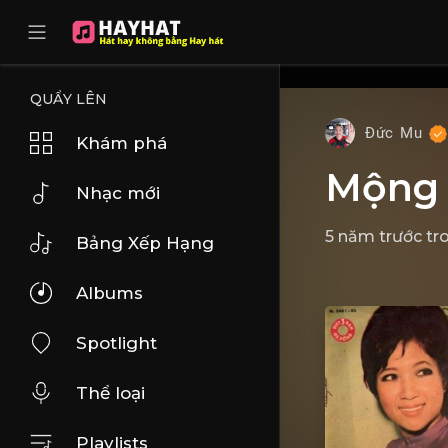
UA-68595121-17
QUẨY LÊN
Đức Mu
Khám phá
Mộng 
Nhạc mới
5 năm trước
tr
Bảng Xếp Hạng
Albums
Spotlight
Thể loại
Playlists