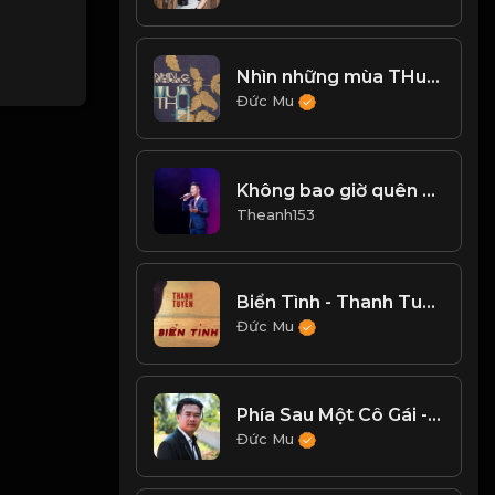
Nhìn những mùa THu đi - Tuyết Phượng Cover
Đức Mu
Không bao giờ quên em cover
Theanh153
Biển Tình - Thanh Tuyền
Đức Mu
Phía Sau Một Cô Gái - Lưu Minh Tài Smile
Đức Mu