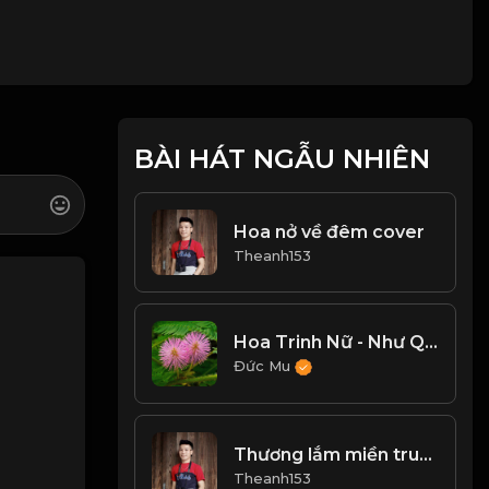
BÀI HÁT NGẪU NHIÊN
Hoa nở về đêm cover
Theanh153
Hoa Trinh Nữ - Như Quỳnh
Đức Mu
Thương lắm miền trung ơi cover
Theanh153