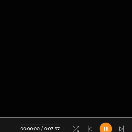
00
:
00
:
00
/
0
:
03
:
37