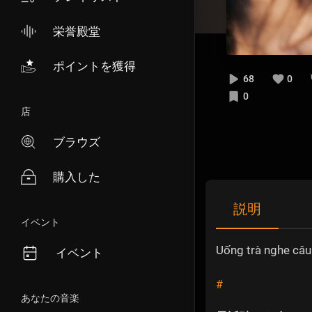
栄誉殿堂
ポイントを獲得
68
0
0
店
ブラウズ
購入した
説明
イベント
Uống trà nghe câu
イベント
#
あなたの音楽