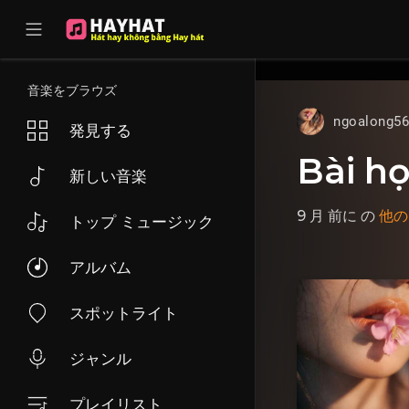
UA-68595121-17
音楽をブラウズ
ngoalong5
発見する
Bài h
新しい音楽
9 月 前に
の
他の
トップ ミュージック
アルバム
スポットライト
ジャンル
プレイリスト