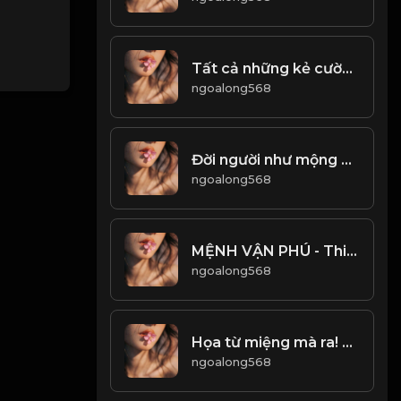
Tất cả những kẻ cường hào hùng, đều sẽ có một kết cục! Đạo
ngoalong568
Đời người như mộng như mơ, vô thường là trạng thái bình thường của sinh mệnh! & Đạo
ngoalong568
MỆNH VẬN PHÚ - Thiên Cổ Kỳ Văn! & Đạo
ngoalong568
Họa từ miệng mà ra! Đạo
ngoalong568