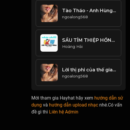
Tào Tháo - Anh Hùng Hay Gian Hùng! & Đạo
ngoalong568
SẦU TÍM THIỆP HỒNG - H2K COVER - HOÀI LINH & MINH KỲ - NHẠC CHILL CỰC HAY
Hoàng Hải
Lời thị phi của thế gian, độc độc hơn rắn rết! Đạo
ngoalong568
Mới tham gia Hayhat hãy xem
hướng dẫn sử
dụng
và
hướng dẫn upload nhạc
nhé.Có vấn
đề gì thì
Liên hệ Admin