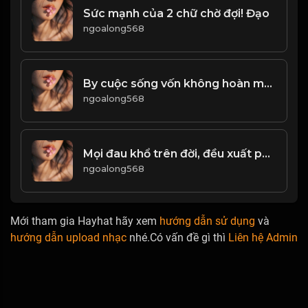
Sức mạnh của 2 chữ chờ đợi! Đạo
ngoalong568
By cuộc sống vốn không hoàn mỹ, hãy học cách dang tay đón nhận Đạo
ngoalong568
Mọi đau khổ trên đời, đều xuất phát từ cái tâm hẹp hòi...! & Đạo
ngoalong568
Mới tham gia Hayhat hãy xem
hướng dẫn sử dụng
và
hướng dẫn upload nhạc
nhé.Có vấn đề gì thì
Liên hệ Admin