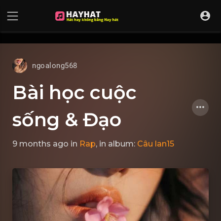
UA-68595121-17
ngoalong568
Bài học cuộc
sống & Đạo
9 months ago
in
Rap
, in album:
Câu lan15