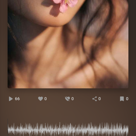
66
0
0
0
0