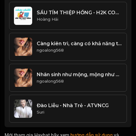
SẦU TÍM THIỆP HỒNG - H2K COVER - HOÀI LINH & MINH KỲ - NHẠC CHILL CỰC HAY
Hoàng Hải
Càng kiên trì, càng có khả năng thành công! & Đạo
ngoalong568
Nhân sinh như mộng, mộng như nhân sinh! & Đạo
ngoalong568
Đào Liễu - Nhà Trẻ - ATVNCG
Suri
Mới tham gia Hayhat hãy xem
hướng dẫn sử dụng
và