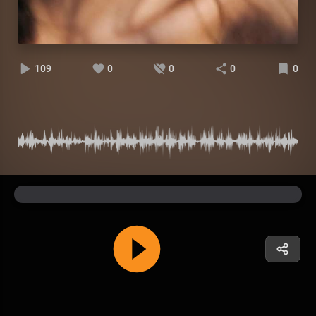
109
0
0
0
0