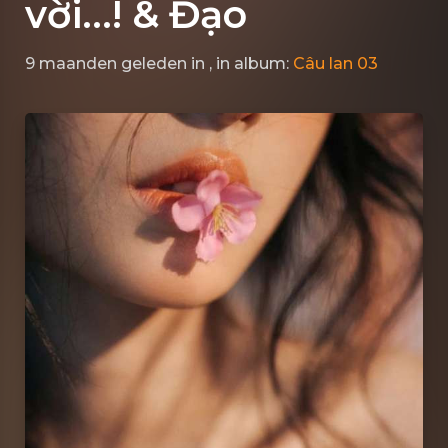
vời...! & Đạo
9 maanden geleden
in
, in album:
Câu lan 03