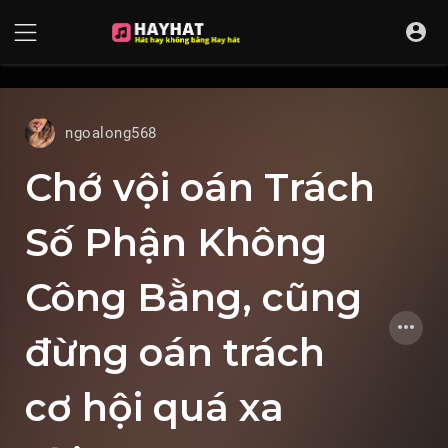
UA-68595121-17
ngoalong568
Chớ vội oán Trách
Số Phận Không
Công Bằng, cũng
đừng oán trách
cơ hội quá xa