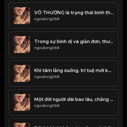
VÔ THƯỜNG là trạng thái bình thường của sinh mệnh! & Đạo
ngoalong568
Trong sự bình dị và giản đơn, thường ẩn chứa sự vĩ đại! & Đạo
ngoalong568
Khi tâm lắng xuống, trí tuệ mới khởi sinh! & Đạo
ngoalong568
Một đời người dài bao lâu, chẳng ai có thể dự tính được. Kiếp này vinh hay nhục, chẳng ai nắm chắc được! & Đạo
ngoalong568