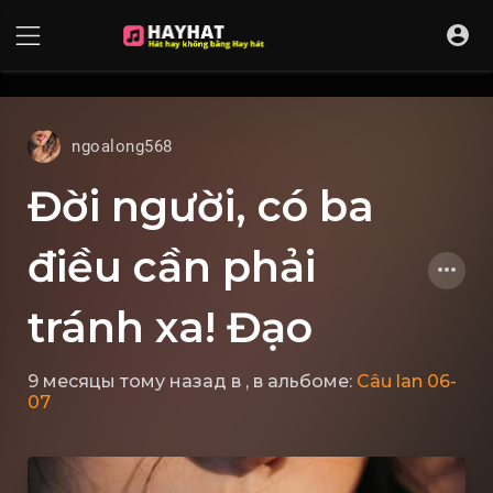
UA-68595121-17
ngoalong568
Đời người, có ba
điều cần phải
tránh xa! Đạo
9 месяцы тому назад
в
, в альбоме:
Câu lan 06-
07