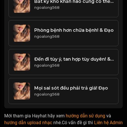
Bất kỳ khó khăn nào cũng có thể vượt qua, khi ta không ngừng cố gắng! & Đạo
ngoalong568
Phòng bệnh hơn chữa bệnh! & Đạo
ngoalong568
Đến đi tùy ý, tan hợp tùy duyên! & Đạo
ngoalong568
Mọi sai sót đều phải trả giá! Đạo
ngoalong568
Mới tham gia Hayhat hãy xem
hướng dẫn sử dụng
và
hướng dẫn upload nhạc
nhé.Có vấn đề gì thì
Liên hệ Admin