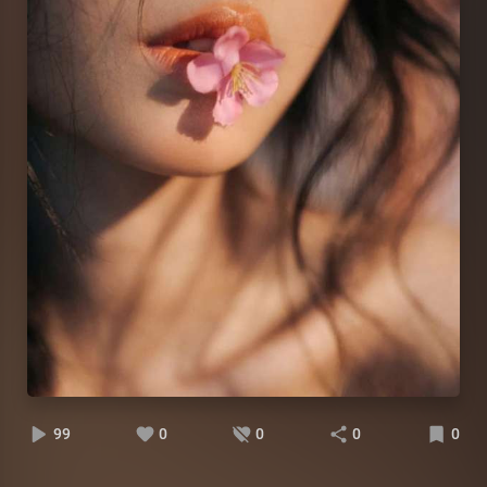
99
0
0
0
0