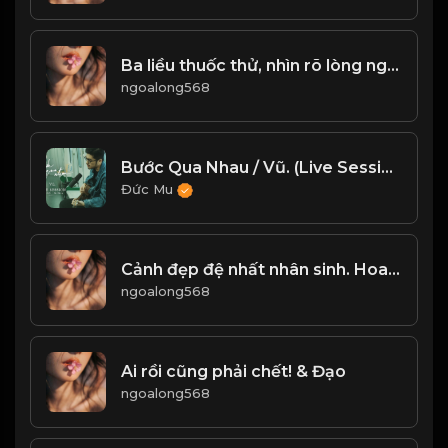
Ba liều thuốc thử, nhìn rõ lòng người! & Đạo
ngoalong568
Bước Qua Nhau / Vũ. (Live Session trên tàu Cát Linh - Hà Đông)
Đức Mu
Cảnh đẹp đệ nhất nhân sinh. Hoa chưa nở hết, nguyệt chưa tròn vành! & Đạo
ngoalong568
Ai rồi cũng phải chết! & Đạo
ngoalong568