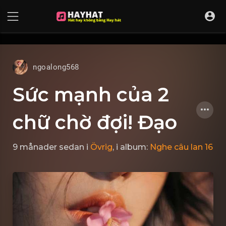
UA-68595121-17
ngoalong568
Sức mạnh của 2
chữ chờ đợi! Đạo
9 månader sedan
i
Övrig
, i album:
Nghe câu lan 16