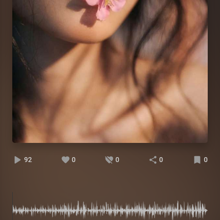
92
0
0
0
0