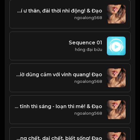
Quân tử tàng khí ư thân, đãi thời nhi động! & Đạo
ngoalong568
Sequence 01
hồng đại bửu
trí giả chân chính, không bao giờ dũng cảm với vinh quang! Đạo
ngoalong568
Tâm như bàn cờ, tĩnh thì sáng - loạn thì mê! & Đạo
ngoalong568
Không chết, dại chết, biết sống! Đạo