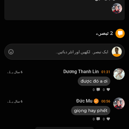
2 تبصرے
Dương Thanh Lin
01:31
6 سال پہلے
được đó a ơi
0
0
Đức Mu
00:56
6 سال پہلے
giọng hay phết
0
0