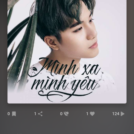
0
1
0
1
124