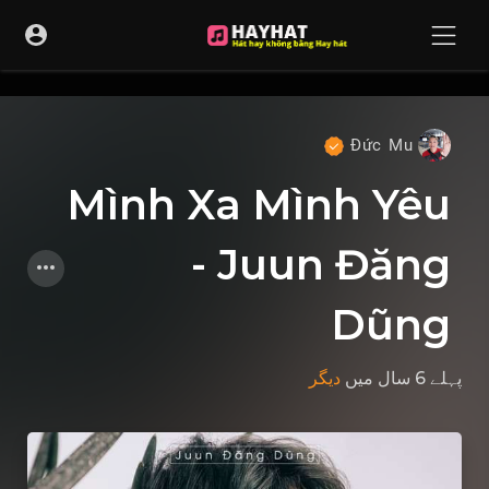
UA-68595121-17
Đức Mu
Mình Xa Mình Yêu
- Juun Đăng
Dũng
پہلے 6 سال
میں
دیگر