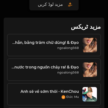
مزید لوڈ کریں
مزید ٹریکس
Một chữ nhẫn, bằng trăm chữ dũng! & Đạo
ngoalong568
Công cha như núi thái sơn Nghĩa mẹ như nước trong nguồn chảy ra! & Đạo
ngoalong568
Anh sẽ về sớm thôi - KenChou
Đức Mu