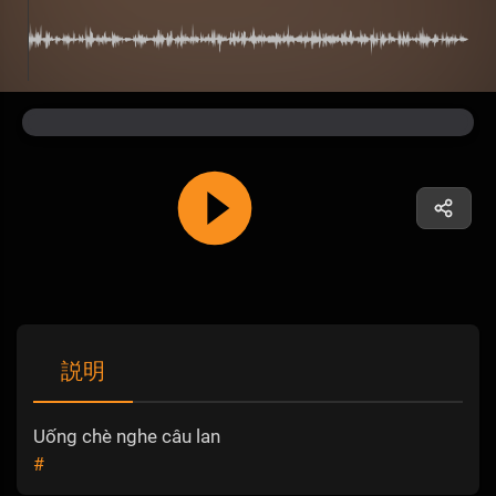
説明
Uống chè nghe câu lan
#