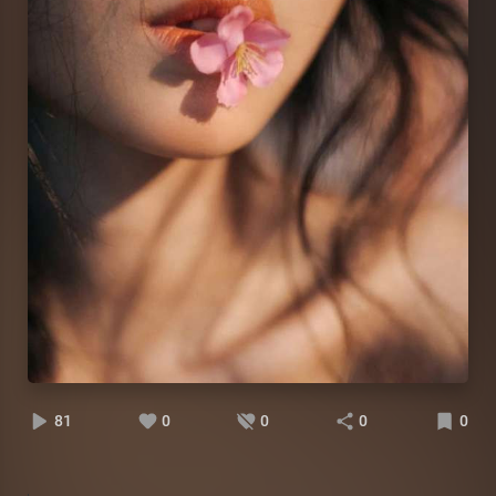
81
0
0
0
0