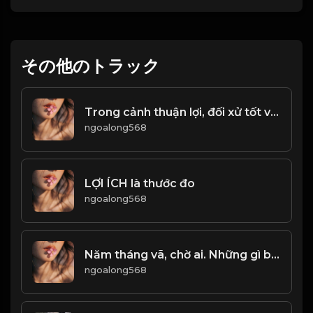
その他のトラック
Trong cảnh thuận lợi, đối xử tốt với người, gặp cảnh đối xử tốt với mình! Đạo
ngoalong568
LỢI ÍCH là thước đo
ngoalong568
Năm tháng vã, chờ ai. Những gì bỏ lỡ, hãy bù đắp tăng dần trong những ngày còn lại! Đạo
ngoalong568