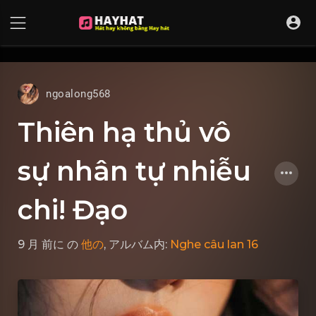
UA-68595121-17
ngoalong568
Thiên hạ thủ vô
sự nhân tự nhiễu
chi! Đạo
9 月 前に
の
他の
, アルバム内:
Nghe câu lan 16