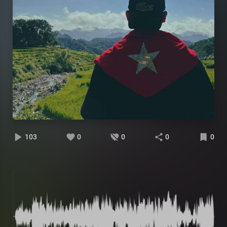
103
0
0
0
0