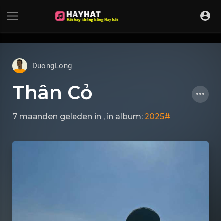
UA-68595121-17
DuongLong
Thân Cỏ
7 maanden geleden
in
, in album:
2025#