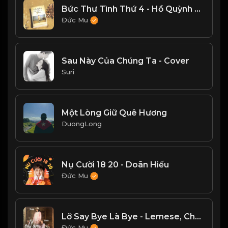
Bức Thư Tình Thứ 4 - Hồ Quỳnh Hương
Đức Mu
Sau Này Của Chúng Ta - Cover
Suri
Một Lòng Giữ Quê Hương
DuongLong
Nụ Cười 18 20 - Doãn Hiếu
Đức Mu
Lỡ Say Bye Là Bye - Lemese, Changg
Đức Mu