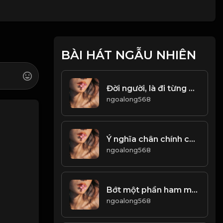
BÀI HÁT NGẪU NHIÊN
Đời người, là đi từng bước từng bước và vứt bỏ từng chút từng chút...! & Đạo
ngoalong568
Ý nghĩa chân chính của cuộc đời, không phải là sự phù phiếm bên ngoài. Mà chính là sự tự làm của tâm hồn! Đạo
ngoalong568
Bớt một phần ham muốn, thêm một phần ung dung! Đạo
ngoalong568