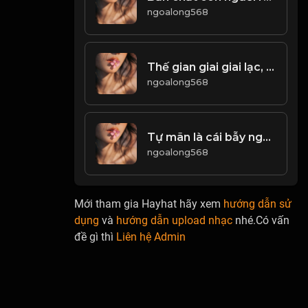
ngoalong568
Thế gian giai giai lạc, khổ tự tâm sinh! Đạo
ngoalong568
Tự mãn là cái bẫy ngọt ngào, giết chết tài năng trong im lặng! Đạo
ngoalong568
Mới tham gia Hayhat hãy xem
hướng dẫn sử
dụng
và
hướng dẫn upload nhạc
nhé.Có vấn
đề gì thì
Liên hệ Admin