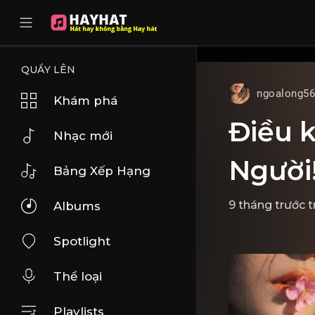
UA-68595121-17
QUẨY LÊN
ngoalong5
Khám phá
Điều k
Nhạc mới
Người
Bảng Xếp Hạng
9 tháng trước
t
Albums
Spotlight
Thể loại
Playlists