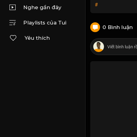
#
Nghe gần đây
Playlists của Tui
0 Bình luận
Yêu thích