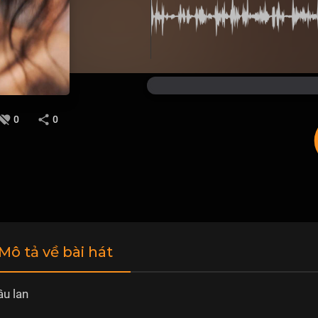
0
0
 Mô tả về bài hát
u lan