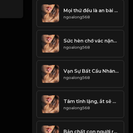
Mọi thứ đều là an bài tốt nhất! & Đạo
ngoalong568
Sức hèn chớ vác nặng nhiều Nói không trọng lượng chớ điều khuyên ai! & Đạo
ngoalong568
Vạn Sự Bất Cầu Nhân Đạo
ngoalong568
Tâm tĩnh lặng, ắt sẽ bình yên! & Đạo
ngoalong568
Bản chất con người rất phức tạp! & Đạo