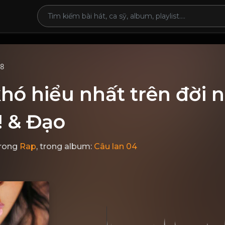
68
hó hiểu nhất trên đời 
! & Đạo
rong
Rap
, trong album:
Câu lan 04