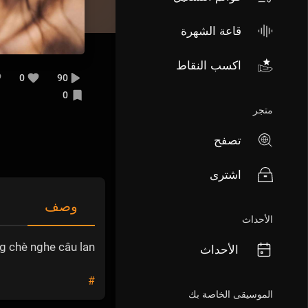
قاعة الشهرة
اكسب النقاط
0
90
0
متجر
تصفح
اشترى
وصف
الأحداث
g chè nghe câu lan
الأحداث
#
الموسيقى الخاصة بك