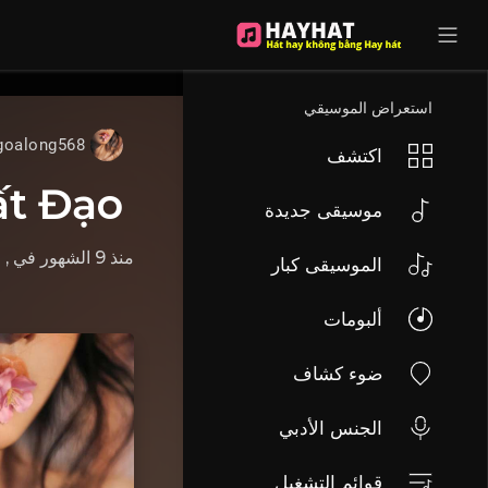
UA-68595121-17
استعراض الموسيقي
goalong568
اكتشف
ất Đạo
موسيقى جديدة
منذ 9 الشهور
في
ف:
الموسيقى كبار
ألبومات
ضوء كشاف
الجنس الأدبي
قوائم التشغيل