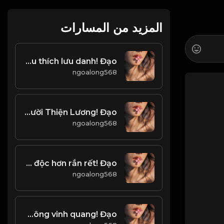
المزيد من المسارات
Xưa nay thánh hiền đều tịch mịch Chỉ phường thơ rượu thích lưu danh! Đạo
ngoalong568
Nguyên Tắc Của Đời Người Thiện Lương! Đạo
ngoalong568
Lời thị phi của thế gian, độc độc hơn rắn rết! Đạo
ngoalong568
Chiến Đấu không gian nan, chiến thắng không vinh quang! Đạo