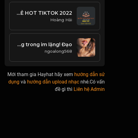
BUỒN NỐT HÔM NAY - TĂNG DUY TÂN - NHẠC TRẺ HOT TIKTOK 2022
Hoàng Hải
Tự mãn là cái bẫy ngọt ngào, giết chết tài năng trong im lặng! Đạo
ngoalong568
Mới tham gia Hayhat hãy xem
hướng dẫn sử
dụng
và
hướng dẫn upload nhạc
nhé.Có vấn
đề gì thì
Liên hệ Admin