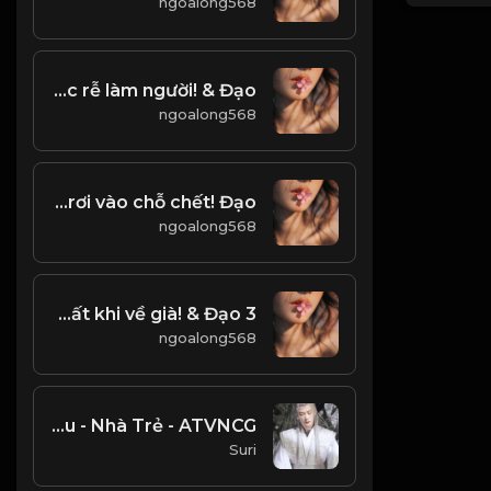
ngoalong568
Thiện Lương là gốc rễ làm người! & Đạo
ngoalong568
Ham muốn lợi quá nồng nhiệt, sẽ rơi vào chỗ chết! Đạo
ngoalong568
3 Điều sợ nhất khi về già! & Đạo
ngoalong568
Đào Liễu - Nhà Trẻ - ATVNCG
Suri