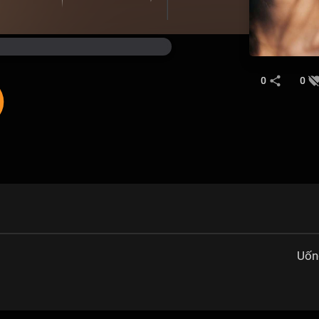
0
0
Uốn