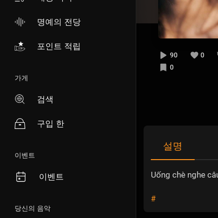
명예의 전당
포인트 적립
90
0
0
가게
검색
구입 한
설명
이벤트
Uống chè nghe câu
이벤트
#
당신의 음악