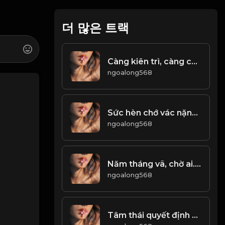
더 많은 트랙
Càng kiên trì, càng có khả năng thành công! & Đạo
ngoalong568
Sức hèn chớ vác nặng nhiều Nói không trọng lượng chớ điều khuyên ai! & Đạo
ngoalong568
Năm tháng vã, chờ ai. Những gì bỏ lỡ, hãy bù đắp tăng dần trong những ngày còn lại! Đạo
ngoalong568
Tâm thái quyết định vận mệnh! Đạo