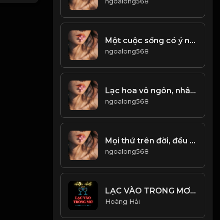
ngoalong568
Một cuộc sống có ý nghĩa, là không ngừng tìm kiếm đam mê, động lực để phấn đấu...! & Đạo
ngoalong568
Lạc hoa vô ngôn, nhân thu như thu, tâm tĩnh như thủy! Đạo
ngoalong568
Mọi thứ trên đời, đều là hư ảo...! Đạo
ngoalong568
LẠC VÀO TRONG MƠ - Simon C x Wuy - NHẠC CHILL HOT TIKTOK
Hoàng Hải