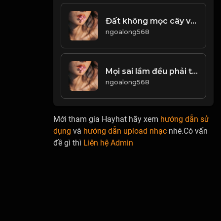
Đất không mọc cây vô danh, trời không sinh người vô dụng! Đạo
ngoalong568
Mọi sai lầm đều phải trả giá! & Đạo
ngoalong568
Mới tham gia Hayhat hãy xem
hướng dẫn sử
dụng
và
hướng dẫn upload nhạc
nhé.Có vấn
đề gì thì
Liên hệ Admin