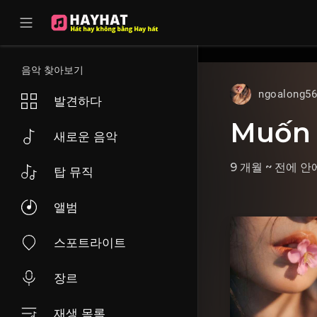
UA-68595121-17
음악 찾아보기
ngoalong5
발견하다
Muốn 
새로운 음악
9 개월 ~ 전에
안
탑 뮤직
앨범
스포트라이트
장르
재생 목록