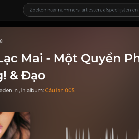
68
Lạc Mai - Một Quyển P
! & Đạo
leden
in
, in album:
Câu lan 005