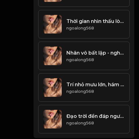
Thời gian nhìn thấu lòng người, năm tháng tỏ tường tính cách! & Đạo
ngoalong568
Nhân vô bất lập - nghiệp vô tín bất hưng! Đạo
ngoalong568
Trí nhỏ mưu lớn, hám lợi đen lòng! & Đạo
ngoalong568
Đạo trời đền đáp người cần cù! & Đạo
ngoalong568