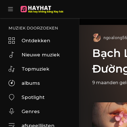
UA-68595121-17
MUZIEK DOORZOEKEN
ngoalong5
Ontdekken
Bạch 
Nieuwe muziek
Đường
Topmuziek
9 maanden ge
albums
Spotlight
Genres
afspeellijsten