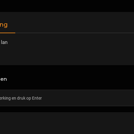
ing
 lan
gen