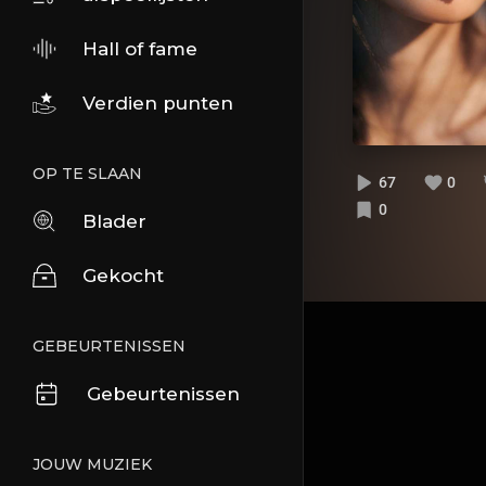
Hall of fame
Verdien punten
OP TE SLAAN
67
0
0
Blader
Gekocht
GEBEURTENISSEN
Gebeurtenissen
JOUW MUZIEK