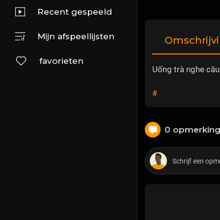
Recent gespeeld
Mijn afspeellijsten
Omschrijv
favorieten
Uống trà nghe câu
#
0 opmerkin