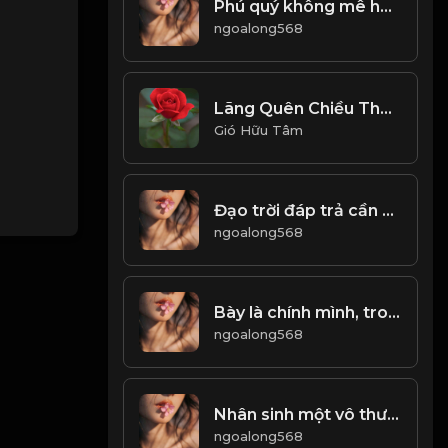
Phú quý không mê hoặc, bần tiện chẳng đổi thay! & Đạo
ngoalong568
Lãng Quên Chiều Thu (Tui Hát) 周華健_1767946641396
Gió Hữu Tâm
Đạo trời đáp trả cần cù! Đạo
ngoalong568
Bày là chính mình, trong cõi nhân sinh! Đạo
ngoalong568
Nhân sinh một vô thường...! Đạo
ngoalong568