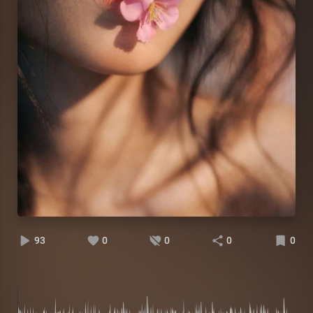
93
0
0
0
0