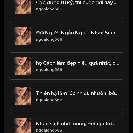
Gặp được tri kỷ, thì cuộc đời này mới không ân hận! Đạo
ngoalong568
Đời Người Ngắn Ngủi - Nhân Sinh Vô Thường! Đạo
ngoalong568
họ Cách làm đẹp hiệu quả nhất, chính là Bảo Dũng! Đạo (1)
ngoalong568
Thiên hạ lắm lúc nhiễu nhưôn, bởi lẽ người khó đoán! Đạo
ngoalong568
Nhân sinh như mộng, mộng như nhân sinh! & Đạo
ngoalong568