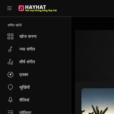
UA-68595121-17
संगीत खोजें
खोज करना
नया संगीत
शीर्ष संगीत
एलबम
सुर्खियों
शैलियां
प्लेलिस्ट