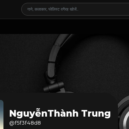
NguyễnThành Trung
@f5f3f48d8