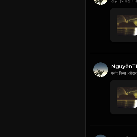
साझा |औसर| गान
NguyễnT
पसंद किया |औसर|