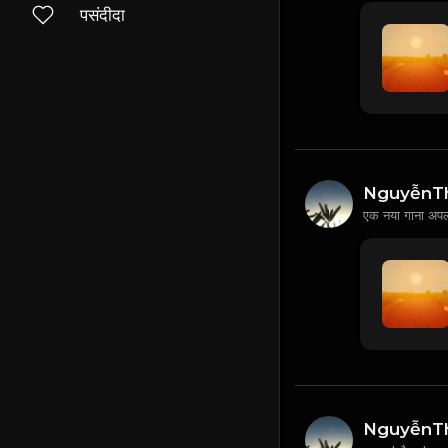
पसंदीदा
NguyễnT
एक नया गाना अप
NguyễnT