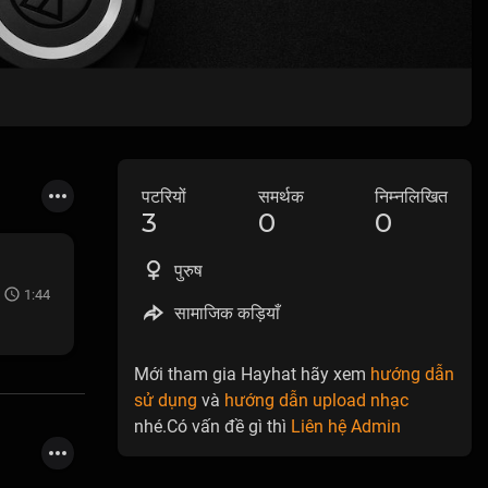
पटरियों
समर्थक
निम्नलिखित
3
0
0
पुरुष
1:44
सामाजिक कड़ियाँ
Mới tham gia Hayhat hãy xem
hướng dẫn
sử dụng
và
hướng dẫn upload nhạc
nhé.Có vấn đề gì thì
Liên hệ Admin