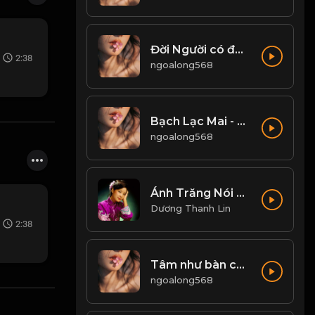
Đời Người có được, ắt có mất...! & Đạo
2:38
ngoalong568
Bạch Lạc Mai - Một Quyển Phong Hoa Đại Đường! & Đạo
ngoalong568
Ánh Trăng Nói Hộ Lòng Tôi - Đặng Lệ Quân
Dương Thanh Lin
2:38
Tâm như bàn cờ, tĩnh thì sáng - loạn thì mê! & Đạo
ngoalong568