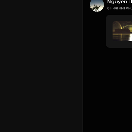
NguyễnT
एक नया गाना अप