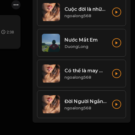
Cuộc đời là những chuyến đi, chỉ có buông bỏ mới có thể tiến xa hơn! & Đạo
ngoalong568
2:38
Nước Mắt Em
DuongLong
Có thể là may mắn, mất đi là số mệnh Đạo
ngoalong568
Đời Người Ngắn Ngủi - Nhân Sinh Vô Thường! Đạo
ngoalong568