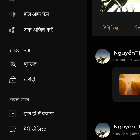
हॉल ऑफ फेम
गतिविधियां
गी
अंक अर्जित करें
इकट्ठा करना
NguyễnT
एक नया गाना अप
ब्राउज़
खरीदी
आपका संगीत
हाल ही में बजाया
NguyễnT
मेरी प्लेलिस्ट
पसंद किया |औसर|