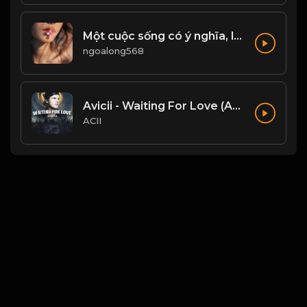
Một cuộc sống có ý nghĩa, là không ngừng tìm kiếm đam mê, động lực để phấn đấu...! & Đạo
ngoalong568
Avicii - Waiting For Love (Acii Mashup)
ACII