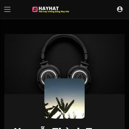
UA-68595121-17