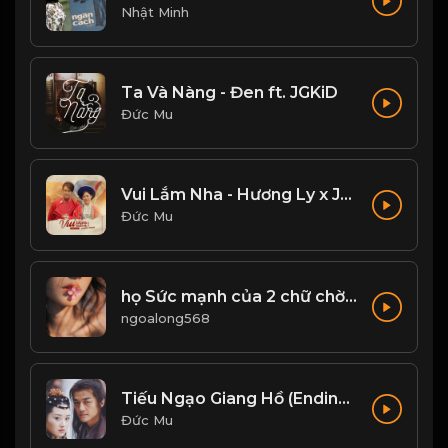
Nhật Minh
Ta Và Nàng - Đen ft. JGKiD
Đức Mu
Vui Lắm Nha - Hương Ly x Jombie
Đức Mu
họ Sức mạnh của 2 chữ chờ đợi! Đạo
ngoalong568
Tiếu Ngạo Giang Hồ (Ending Ost) - Liu Huan Ft Faye Wong
Đức Mu