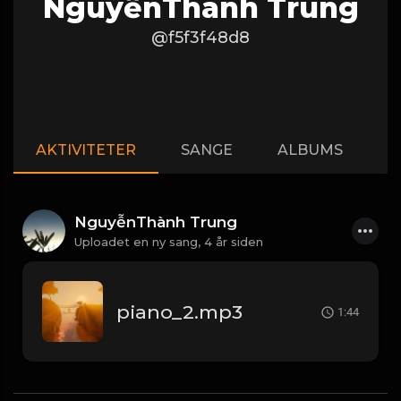
NguyễnThành Trung
@f5f3f48d8
AKTIVITETER
SANGE
ALBUMS
A
NguyễnThành Trung
Uploadet en ny sang,
4 år siden
piano_2.mp3
1:44