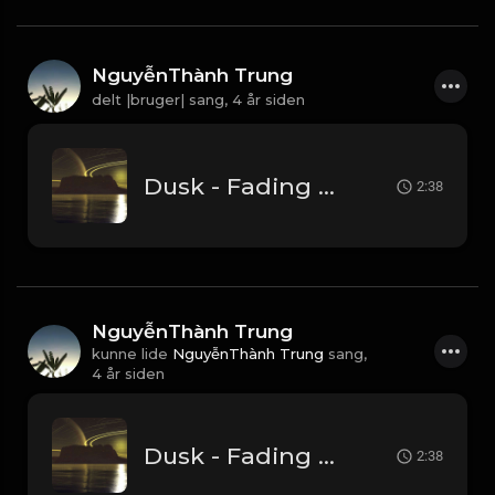
NguyễnThành Trung
delt |bruger| sang,
4 år siden
Dusk - Fading Away... 1.mp3
2:38
NguyễnThành Trung
kunne lide
NguyễnThành Trung
sang,
4 år siden
Dusk - Fading Away... 1.mp3
2:38