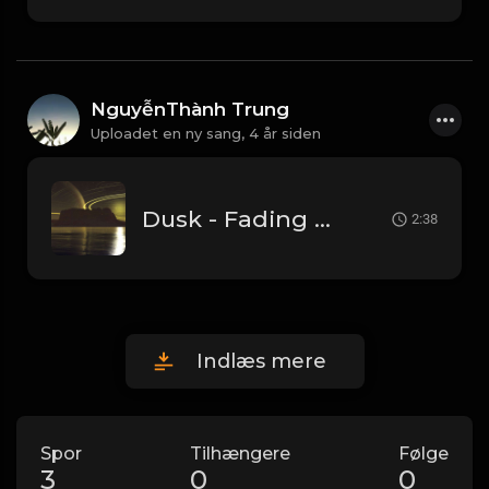
NguyễnThành Trung
Uploadet en ny sang,
4 år siden
Dusk - Fading Away... 1.mp3
2:38
Indlæs mere
Spor
Tilhængere
Følge
3
0
0