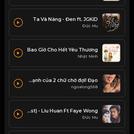
Ta Và Nàng - Đen ft. JGKiD
Đức Mu
Bao Giờ Cho Hết Yêu Thương
Nhật Minh
họ Sức mạnh của 2 chữ chờ đợi! Đạo
ngoalong568
Tiếu Ngạo Giang Hồ (Ending Ost) - Liu Huan Ft Faye Wong
Đức Mu