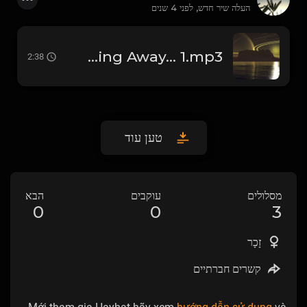
העלה שיר חדש,
לפני 4 שנים
Dusk - Fading Away... 1.mp3
2:38
טען עוד
מסלולים
עוקבים
הבא
0
0
3
זָכָר
קשרים חברתיים