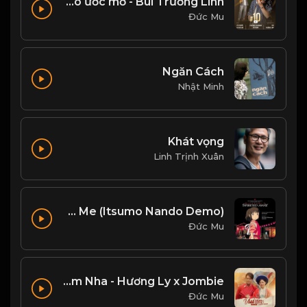
Yêu người có ước mơ - Bùi Trường Linh
Đức Mu
Ngăn Cách
Nhật Minh
Khát vọng
Linh Trịnh Xuân
Always with Me (Itsumo Nando Demo)
Đức Mu
Vui Lắm Nha - Hương Ly x Jombie
Đức Mu