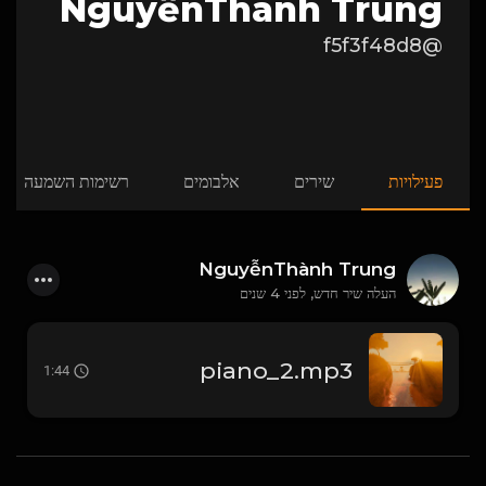
NguyễnThành Trung
@f5f3f48d8
פעילויות
שירים
אלבומים
רשימות השמעה
NguyễnThành Trung
העלה שיר חדש,
לפני 4 שנים
piano_2.mp3
1:44