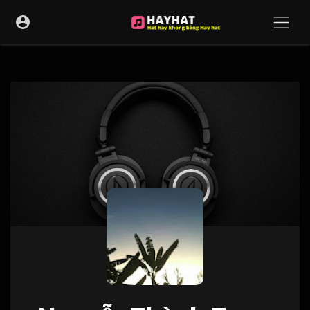
UA-68595121-17