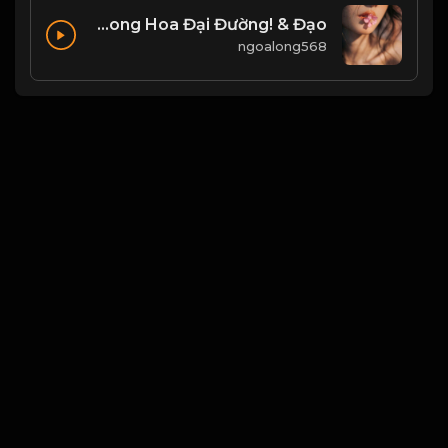
Bạch Lạc Mai - Một Quyển Phong Hoa Đại Đường! & Đạo
ngoalong568