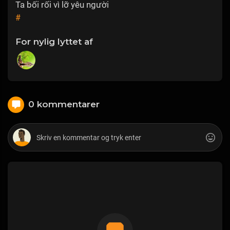
Ta bối rối vì lỡ yêu người
#
For nylig lyttet af
0 kommentarer