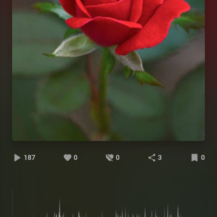
187
0
0
3
0