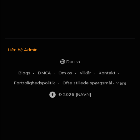
Liên hệ Admin
Danish
Blogs
•
DMCA
•
Om os
•
Vilkår
•
Kontakt
•
Fortrolighedspolitik
•
Ofte stillede spørgsmål
•
Mere
© 2026 |NAVN|