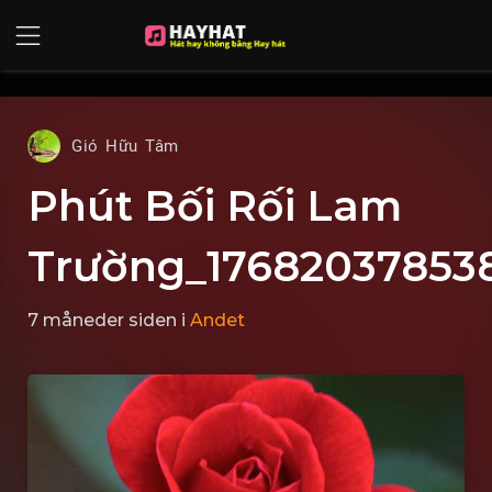
UA-68595121-17
Gió Hữu Tâm
Phút Bối Rối Lam
Trường_17682037853
7 måneder siden
i
Andet