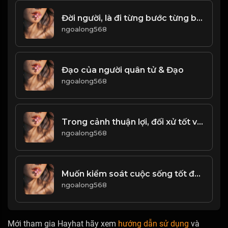
Đời người, là đi từng bước từng bước và vứt bỏ từng chút từng chút...! & Đạo
ngoalong568
Đạo của người quân tử & Đạo
ngoalong568
Trong cảnh thuận lợi, đối xử tốt với người, gặp cảnh đối xử tốt với mình! Đạo
ngoalong568
Muốn kiểm soát cuộc sống tốt đẹp của mình thì phải có một tâm thái ổn định! Đạo
ngoalong568
Mới tham gia Hayhat hãy xem
hướng dẫn sử dụng
và