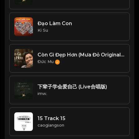
Đạo Làm Con
Ki Su
Còn Gì Đẹp Hơn (Mưa Đỏ Original Soundtrack)
Đức Mu
下辈子学会爱自己 (Live合唱版)
imw.
15 Track 15
caogiangson