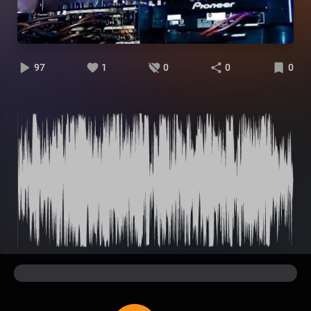
97
1
0
0
0