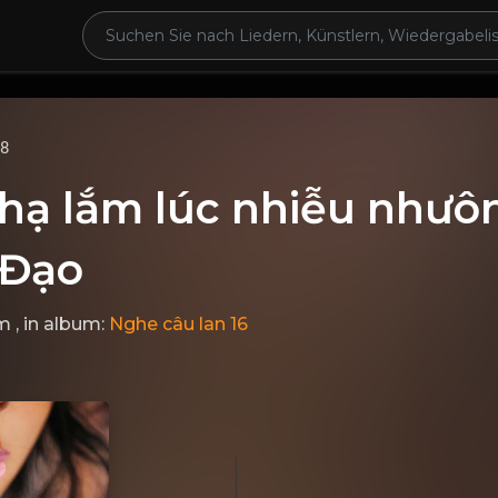
68
hạ lắm lúc nhiễu nhưôn
 Đạo
m
, in album:
Nghe câu lan 16