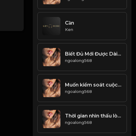
Cần
Ken
Biết Đủ Mới Được Dài Lâu Đạo
ngoalong568
Muốn kiểm soát cuộc sống tốt đẹp của mình thì phải có một tâm thái ổn định! Đạo
ngoalong568
Thời gian nhìn thấu lòng người, năm tháng tỏ tường tính cách! & Đạo
ngoalong568