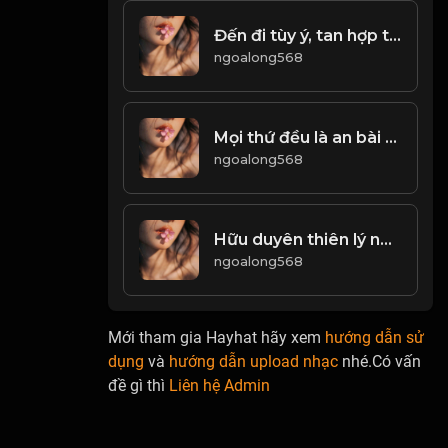
Đến đi tùy ý, tan hợp tùy duyên! & Đạo
ngoalong568
Mọi thứ đều là an bài tốt nhất! & Đạo
ngoalong568
Hữu duyên thiên lý năng tương ngộ Vô duyên đối diện bất tương phùng! & Đạo
ngoalong568
Mới tham gia Hayhat hãy xem
hướng dẫn sử
dụng
và
hướng dẫn upload nhạc
nhé.Có vấn
đề gì thì
Liên hệ Admin