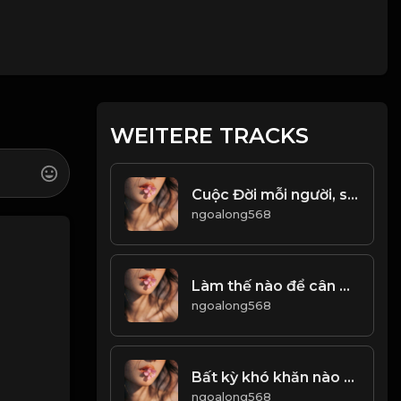
WEITERE TRACKS
Cuộc Đời mỗi người, sống không mang đến chết không mang đi. Chỉ có biết đủ mới có thể thường lạc! & Đạo
ngoalong568
Làm thế nào để cân bằng giữa Đạo và Đời-
ngoalong568
Bất kỳ khó khăn nào cũng có thể vượt qua, khi ta không ngừng cố gắng! & Đạo
ngoalong568