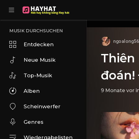
UA-68595121-17
MUSIK DURCHSUCHEN
ngoalong5
Entdecken
Thiên 
Neue Musik
đoán!
Top-Musik
9 Monate vor
i
Alben
Scheinwerfer
Genres
Wiedergabelisten