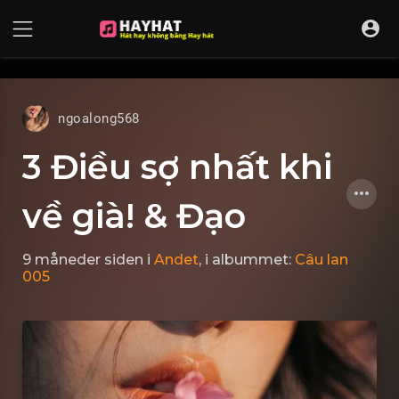
UA-68595121-17
ngoalong568
3 Điều sợ nhất khi
về già! & Đạo
9 måneder siden
i
Andet
, i albummet:
Câu lan
005