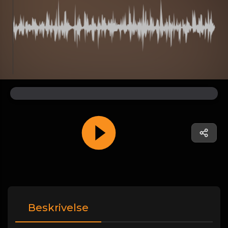
Beskrivelse