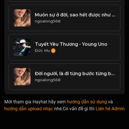
Muôn sự ở đời, sao hết được như ý! Đạo
ngoalong568
Tuyết Yêu Thương - Young Uno
Đức Mu
Đời người, là đi từng bước từng bước và vứt bỏ từng chút từng chút...! & Đạo
ngoalong568
Mới tham gia Hayhat hãy xem
hướng dẫn sử dụng
và
hướng dẫn upload nhạc
nhé.Có vấn đề gì thì
Liên hệ Admin