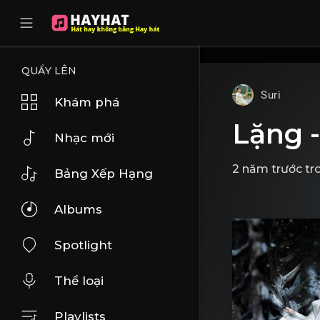
UA-68595121-17
QUẨY LÊN
Suri
Khám phá
Lặng 
Nhạc mới
2 năm trước
tr
Bảng Xếp Hạng
Albums
Spotlight
Thể loại
Playlists