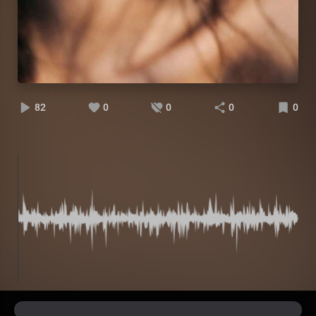
82
0
0
0
0