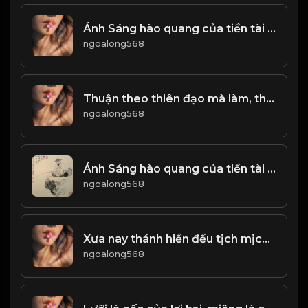
Ánh Sáng hào quang của tiền tài danh lợi, quả là thứ ánh sáng coa sức hút ma mị! & Đạo
ngoalong568
Thuận theo thiên đạo mà làm, thì bình an khỏe mạnh. Làm trái ngược với đạo trời, thì sẽ đưa đến tai họa! & Đạo
ngoalong568
Ánh Sáng hào quang của tiền tài danh lợi, quả là thứ ánh sáng coa sức hút ma mị! & Đạo
ngoalong568
Xưa nay thánh hiền đều tịch mịch Chỉ phường thơ rượu thích lưu danh! Đạo
ngoalong568