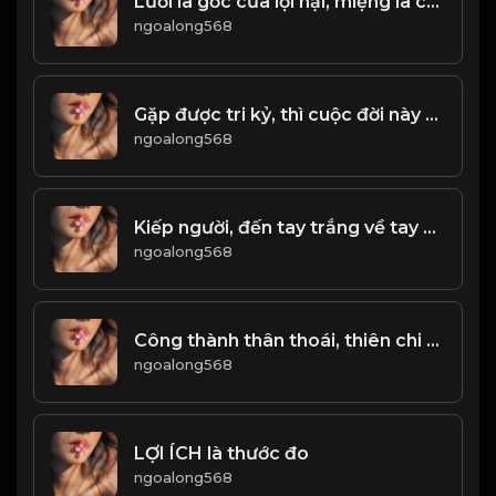
Lưỡi là gốc của lợi hại, miệng là cửa của đồ họa! Đạo
ngoalong568
Gặp được tri kỷ, thì cuộc đời này mới không ân hận! Đạo
ngoalong568
Kiếp người, đến tay trắng về tay không. Ý nghĩa đích thực của cuộc sống không nằm ở vẻ hào nhoáng bên ngoài, mà chính là sự tự do của Tâm Hồn! & Đ
ngoalong568
Công thành thân thoái, thiên chi đạo! & Đạo
ngoalong568
LỢI ÍCH là thước đo
ngoalong568