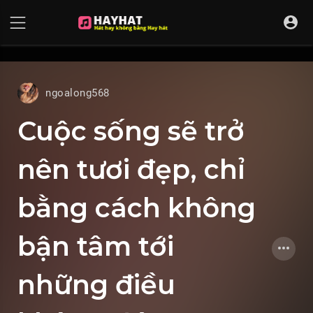
UA-68595121-17
ngoalong568
Cuộc sống sẽ trở
nên tươi đẹp, chỉ
bằng cách không
bận tâm tới
những điều