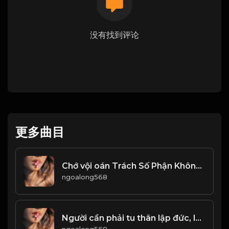
没有找到评论
更多曲目
Chớ vội oán Trách Số Phận Không Công Bằng, cũng đừng oán trách cơ hội quá xa vời...! & Đạo
ngoalong568
Người cần phải tu thân lập đức, lấy đức lập thân. Đạo