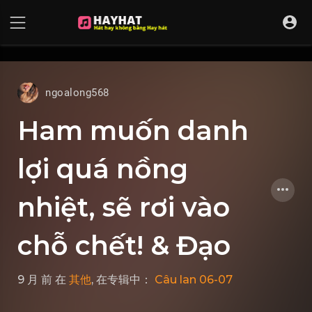
UA-68595121-17
ngoalong568
Ham muốn danh
lợi quá nồng
nhiệt, sẽ rơi vào
chỗ chết! & Đạo
9 月 前
在
其他
, 在专辑中：
Câu lan 06-07