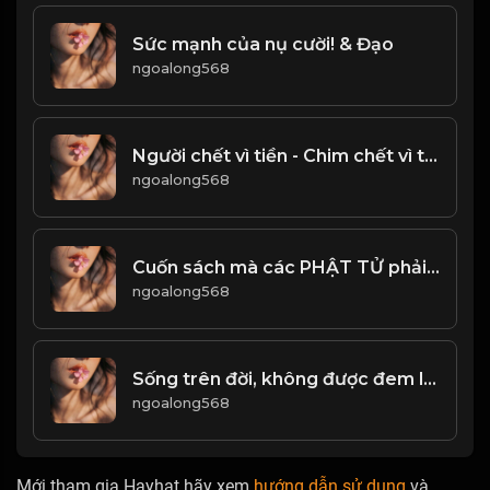
Sức mạnh của nụ cười! & Đạo
ngoalong568
Người chết vì tiền - Chim chết vì tiền! Đạo
ngoalong568
Cuốn sách mà các PHẬT TỬ phải đọc lại nhiều lần trong đời! Đạo
ngoalong568
Sống trên đời, không được đem lòng tham tranh giành công danh lợi lộc! & Đạo
ngoalong568
Mới tham gia Hayhat hãy xem
hướng dẫn sử dụng
và