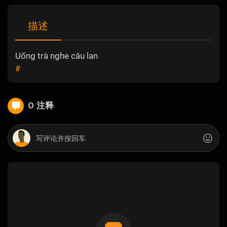
描述
Uống trà nghe câu lan
#
0 注释