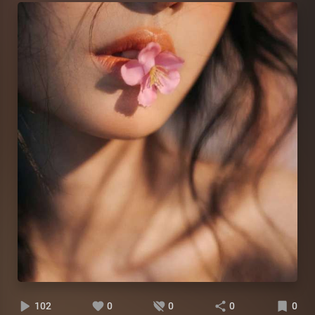
102
0
0
0
0