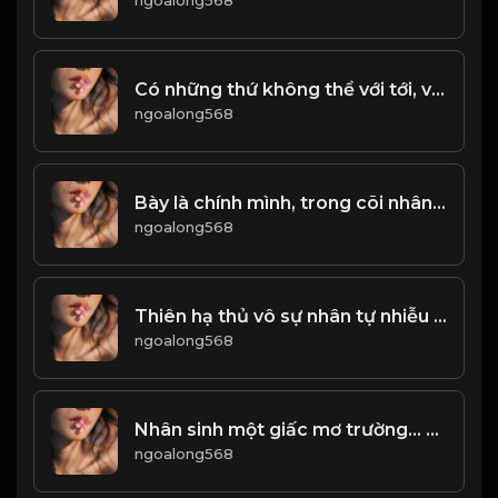
ngoalong568
Có những thứ không thể với tới, vậy thì nhìn từ xa cũng được. Chấp nhận sự bình thường của bản thân, bởi hạnh phúc không phải là đích đến, mà chính là
ngoalong568
Bày là chính mình, trong cõi nhân sinh! Đạo
ngoalong568
Thiên hạ thủ vô sự nhân tự nhiễu chi! Đạo
ngoalong568
Nhân sinh một giấc mơ trường... Ai đã tỉnh, ai người còn mê! Đạo
ngoalong568