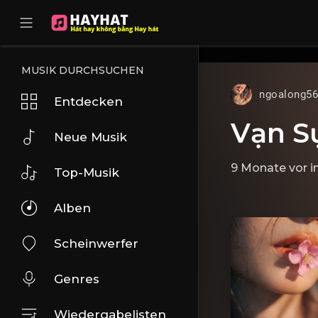
UA-68595121-17
MUSIK DURCHSUCHEN
ngoalong5
Entdecken
Vạn S
Neue Musik
9 Monate vor
i
Top-Musik
Alben
Scheinwerfer
Genres
Wiedergabelisten