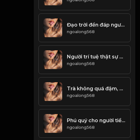
Đạo trời đền đáp người cần cù! & Đạo
ngoalong568
Người trí tuệ thật sự biết khiêm tốn, sống một cách khiêm nhường thấp điệu! & Đạo
ngoalong568
Trà không quá đậm, cơm không quá no! & Đạo
ngoalong568
Phú quý cho người tiền, nhân hậu cho người trả lời! Đạo
ngoalong568