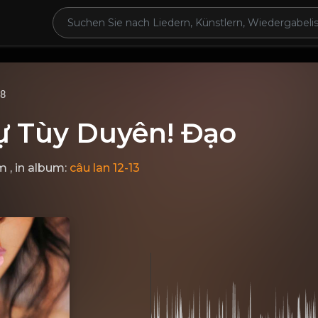
68
ự Tùy Duyên! Đạo
m
, in album:
câu lan 12-13