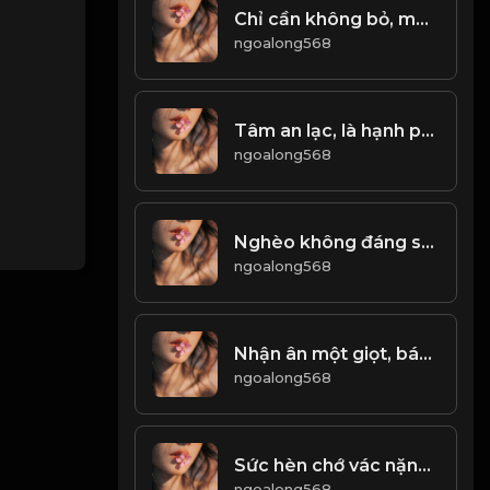
Chỉ cần không bỏ, mọi chuyện rồi sẽ ổn thôi! Đạo
ngoalong568
Tâm an lạc, là hạnh phúc lớn nhất của đời người! & Đạo
ngoalong568
Nghèo không đáng sợ, thứ đáng sợ là mất đi ý chí! & Đạo
ngoalong568
Nhận ân một giọt, báo ân một dòng! & Đạo
ngoalong568
Sức hèn chớ vác nặng nhiều Nói không trọng lượng chớ điều khuyên ai! & Đạo
ngoalong568