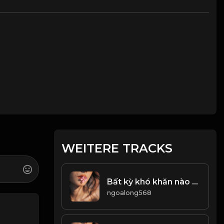
WEITERE TRACKS
Bất kỳ khó khăn nào cũng có thể vượt qua, khi ta không ngừng cố gắng! & Đạo
ngoalong568