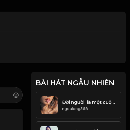
BÀI HÁT NGẪU NHIÊN
Đời người, là một cuộc tu hành! & Đạo
ngoalong568