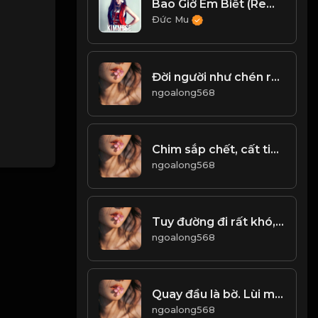
Bao Giờ Em Biết (Remix) - Ken Chou, Kimmese
Đức Mu
Đời người như chén rượu nồng! & Đạo
ngoalong568
Chim sắp chết, cất tiếng bi thương Người sắp qua đời, nói lời chân thiện! & Đạo
ngoalong568
Tuy đường đi rất khó, nhưng trong lòng phải có một niềm tin. - không được thua - & Đạo
ngoalong568
Quay đầu là bờ. Lùi một bước, tiến ba bước! & Đạo
ngoalong568