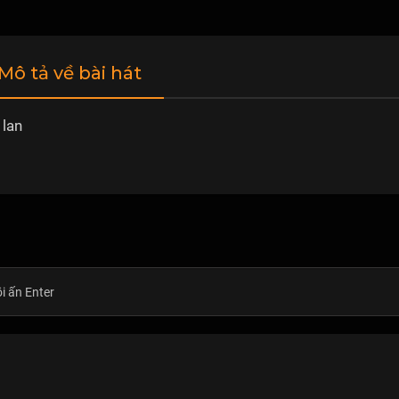
 Mô tả về bài hát
 lan