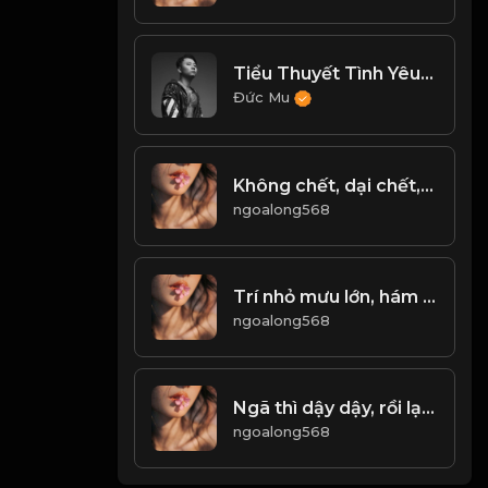
Tiểu Thuyết Tình Yêu - Lee7, Andree, It's Lee
Đức Mu
Không chết, dại chết, biết sống! Đạo
ngoalong568
Trí nhỏ mưu lớn, hám lợi đen lòng! & Đạo
ngoalong568
Ngã thì dậy dậy, rồi lại bước tiếp! Đạo
ngoalong568