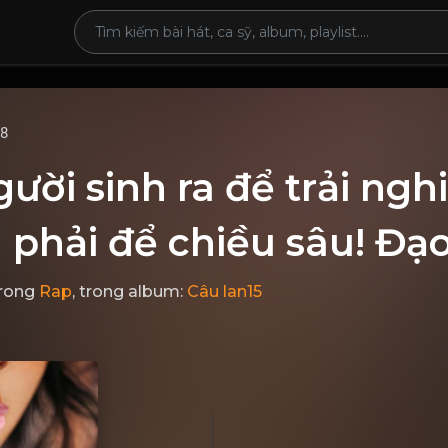
68
ười sinh ra để trải ng
 phải để chiều sâu! Đạ
rong
Rap
, trong album:
Câu lan15