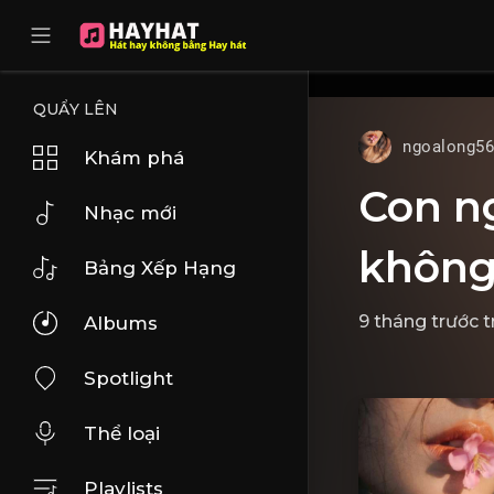
UA-68595121-17
QUẨY LÊN
ngoalong5
Khám phá
Con ng
Nhạc mới
không
Bảng Xếp Hạng
9 tháng trước
t
Albums
Spotlight
Thể loại
Playlists