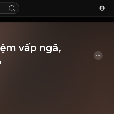
hiệm vấp ngã,
o