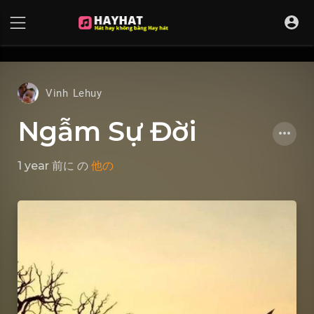
UA-68595121-17
Vinh Lehuy
Ngẫm Sự Đời
1 year 前に
の
他の