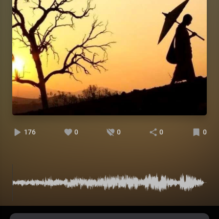
176
0
0
0
0