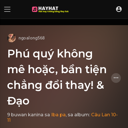
UA-68595121-17
ngoalong568
Phú quý không
mê hoặc, bần tiện
chẳng đổi thay! &
Đạo
9 buwan kanina
sa
Iba pa
, sa album:
Câu Lan 10-
11