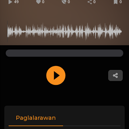
49
0
0
0
0
Paglalarawan