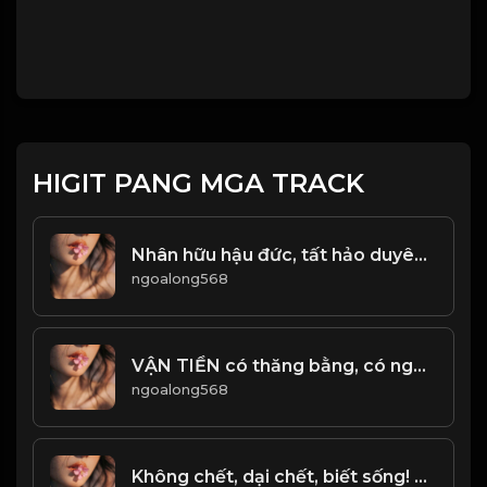
HIGIT PANG MGA TRACK
Nhân hữu hậu đức, tất hảo duyên dáng! Đạo
ngoalong568
VẬN TIỀN có thăng bằng, có người định số. Khi vận hành có thể đến, bạn không thể ngăn cản. Khi vận động có thể diễn ra, bạn không thể giữ lại! Đạo
ngoalong568
Không chết, dại chết, biết sống! Đạo