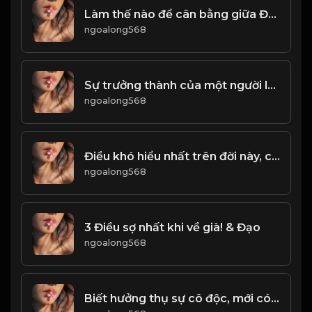
Làm thế nào để cân bằng giữa Đạo và Đời-
ngoalong568
Sự trưởng thành của một người là chấp nhận những điều không trọn vẹn, chịu đựng được sự mất mát vô thường! & Đạo
ngoalong568
Điều khó hiểu nhất trên đời này, chính là Lường Người! & Đạo
ngoalong568
3 Điều sợ nhất khi về già! & Đạo
ngoalong568
Biết hưởng thụ sự cô độc, mới có thể hiểu được nhân sinh! & Đạo