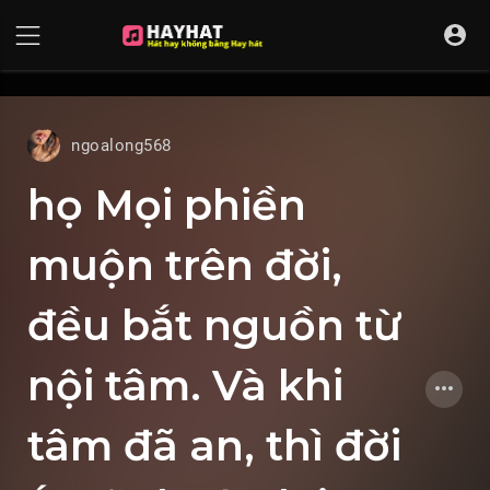
UA-68595121-17
ngoalong568
họ Mọi phiền
muộn trên đời,
đều bắt nguồn từ
nội tâm. Và khi
tâm đã an, thì đời