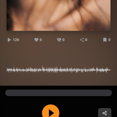
126
0
0
0
0