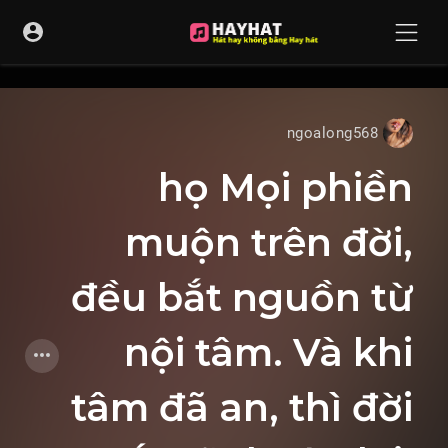
UA-68595121-17
ngoalong568
họ Mọi phiền
muộn trên đời,
đều bắt nguồn từ
nội tâm. Và khi
tâm đã an, thì đời