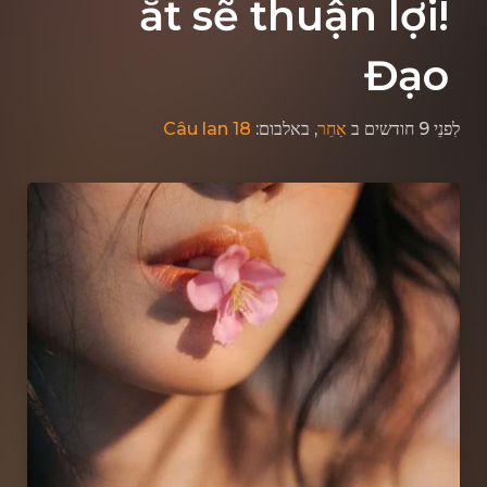
ắt sẽ thuận lợi!
Đạo
Câu lan 18
, באלבום:
אַחֵר
ב
לִפנֵי 9 חודשים