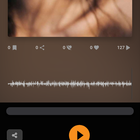
0
0
0
0
127