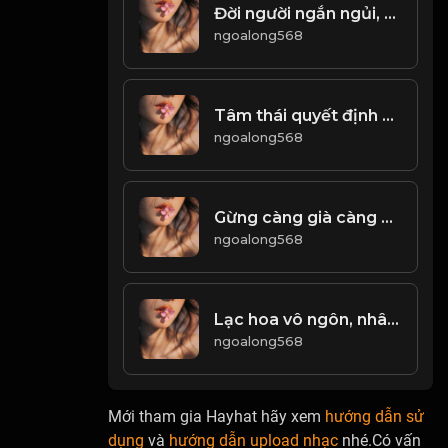
Đời người ngắn ngủi, có gì đáng để tranh đâu! & Đạo
ngoalong568
Tâm thái quyết định vận mệnh! Đạo
ngoalong568
Gừng càng già càng cay! Đạo
ngoalong568
Lạc hoa vô ngôn, nhân thu như thu, tâm tĩnh như thủy! Đạo
ngoalong568
Mới tham gia Hayhat hãy xem
hướng dẫn sử
dụng
và
hướng dẫn upload nhạc
nhé.Có vấn