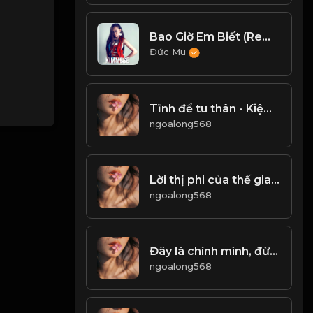
Bao Giờ Em Biết (Remix) - Ken Chou, Kimmese
Đức Mu
Tĩnh để tu thân - Kiệm dùng dưỡng đức! Đạo
ngoalong568
Lời thị phi của thế gian, độc độc hơn rắn rết! Đạo
ngoalong568
Đây là chính mình, đừng bước đi trên con đường vẽ ra của người khác! Đạo
ngoalong568