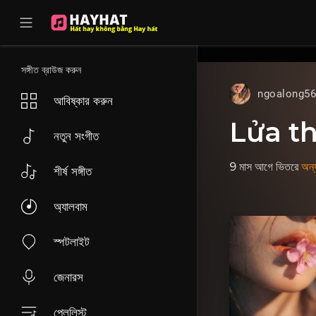
UA-68595121-17
সঙ্গীত ব্রাউজ করুন
ngoalong5
আবিষ্কার করুন
Lửa th
নতুন সংগীত
9 মাস আগে
ভিতরে
অন্য
শীর্ষ সঙ্গীত
অ্যালবাম
স্পটলাইট
জেনারস
প্লেলিস্ট