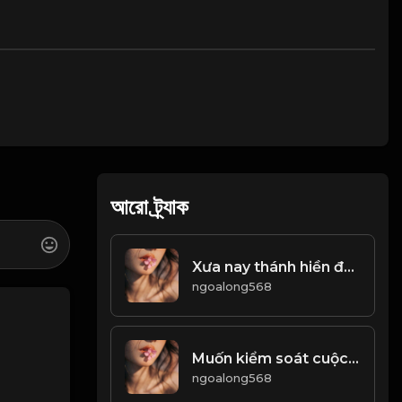
আরো ট্র্যাক
Xưa nay thánh hiền đều tịch mịch Chỉ phường thơ rượu thích lưu danh! Đạo
ngoalong568
Muốn kiểm soát cuộc sống tốt đẹp của mình thì phải có một tâm thái ổn định! Đạo
ngoalong568