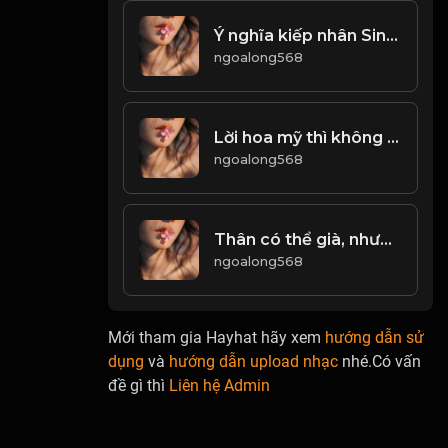
Ý nghĩa kiếp nhân Sinh! & Đạo
ngoalong568
Lời hoa mỹ thì không thật, lời thật thì khó nghe! & Đạo
ngoalong568
Thân có thể già, nhưng tâm phải trẻ! & Đạo
ngoalong568
Mới tham gia Hayhat hãy xem
hướng dẫn sử
dụng
và
hướng dẫn upload nhạc
nhé.Có vấn
đề gì thì
Liên hệ Admin