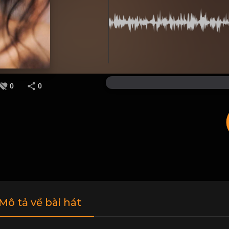
0
0
 Mô tả về bài hát