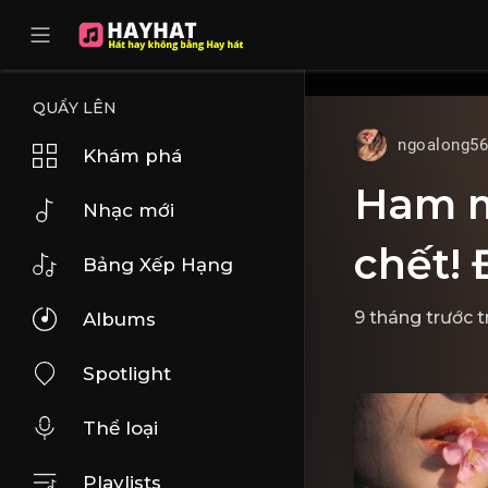
UA-68595121-17
QUẨY LÊN
ngoalong5
Khám phá
Ham mu
Nhạc mới
chết!
Bảng Xếp Hạng
9 tháng trước
t
Albums
Spotlight
Thể loại
Playlists