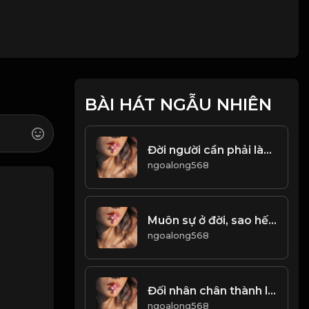
BÀI HÁT NGẪU NHIÊN
Đời người cần phải làm phép trừ. Nhiều hơn là một loại gánh nặng, ít hơn là một loại dư thừa! & Đạo
ngoalong568
Muôn sự ở đời, sao hết được như ý! Đạo
ngoalong568
Đối nhân chân thành lịch sự, xử lý ẩn mình Khiêm hạ! Đạo
ngoalong568