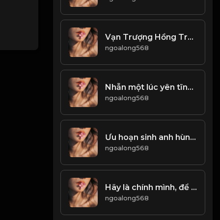
Vạn Trượng Hồng Trần Tam Bôi Tửu Thiên Thu Đại Nghiệp Nhất Hồ Trà! & Đạo
ngoalong568
Nhẫn một lúc yên tĩnh Lùi một bước biển rộng trời cao! Đạo
ngoalong568
Ưu hoạn sinh anh hùng, an nhàn sinh kẻ tầm thường! & Đạo
ngoalong568
Hãy là chính mình, để yêu và ghét được tự do! & Đạo
ngoalong568