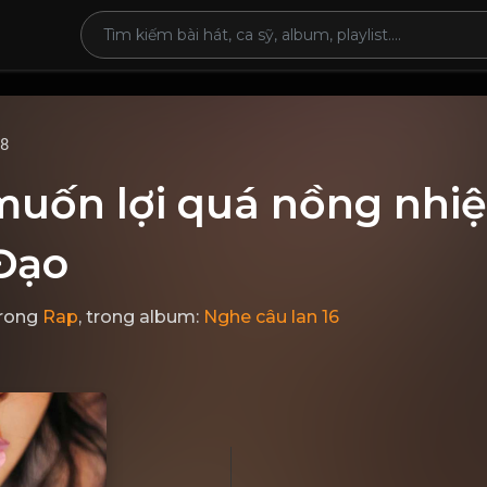
68
ốn lợi quá nồng nhiệt,
 Đạo
rong
Rap
, trong album:
Nghe câu lan 16