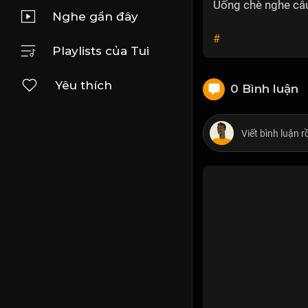
Uống chè nghe câu
Nghe gần đây
#
Playlists của Tui
Yêu thích
0 Bình luận