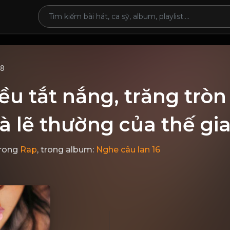
68
ều tắt nắng, trăng tròn 
à lẽ thường của thế gi
rong
Rap
, trong album:
Nghe câu lan 16