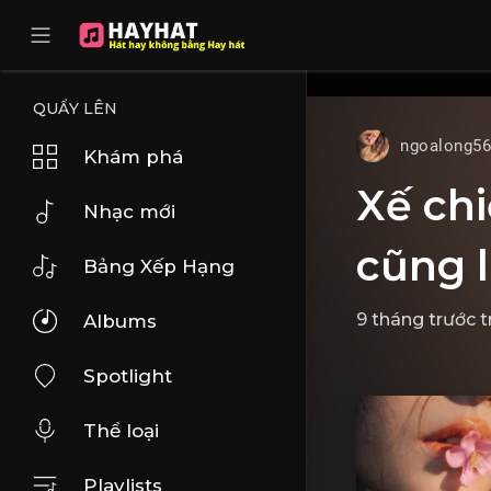
UA-68595121-17
QUẨY LÊN
ngoalong5
Khám phá
Xế chi
Nhạc mới
cũng l
Bảng Xếp Hạng
9 tháng trước
t
Albums
Spotlight
Thể loại
Playlists