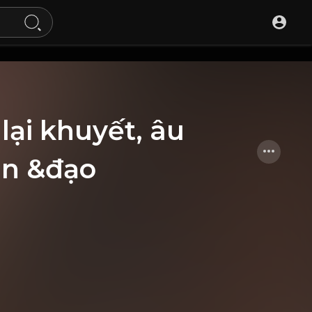
lại khuyết, âu
an &đạo