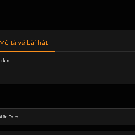
 Mô tả về bài hát
 lan