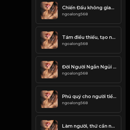
Chiến Đấu không gian nan, chiến thắng không vinh quang! Đạo
ngoalong568
Tám điều thiếu, tạo nhân cầu mà không được! Đạo
ngoalong568
Đời Người Ngắn Ngủi - Nhân Sinh Vô Thường! Đạo
ngoalong568
Phú quý cho người tiền, nhân hậu cho người trả lời! Đạo
ngoalong568
Làm người, thứ cần nỗ lực đạt được không phải năng lực hô mưa gọi gió. mà chính là mang trong mình tâm thái bình thản nhìn gió mây! & Đạo