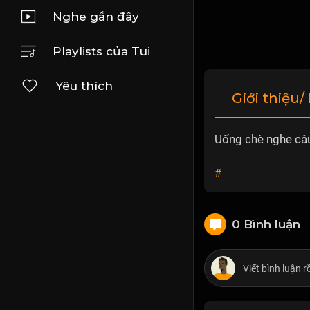
Nghe gần đây
Playlists của Tui
Yêu thích
Giới thiệu/
Uống chè nghe câu
#
0 Bình luận