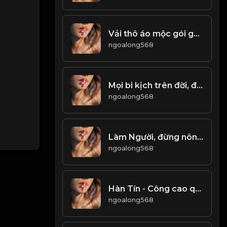
Vải thô áo mộc gói ghém tháng năm, tâm hồn thấm đẫm thi văn, khí chất tựa trăng ngần! & Đạo
ngoalong568
Mọi bi kịch trên đời, đều xuất phát từ TIỀN! & Đạo
ngoalong568
Làm Người, đừng nôn nóng xông hơi! Đạo
ngoalong568
Hàn Tín - Công cao quá chủ, tự chuốc họa sát thân! & Đạo
ngoalong568