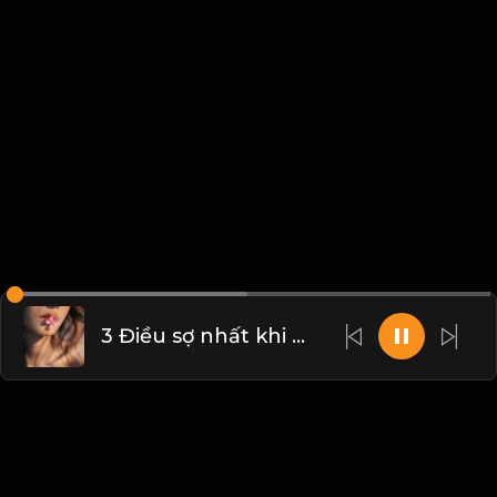
3 Điều sợ nhất khi về già! & Đạo