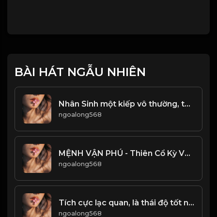
BÀI HÁT NGẪU NHIÊN
Nhân Sinh một kiếp vô thường, tất cả tiền tài danh vọng phú quý, chỉ là bọt nước và cái bóng! & Đạo
ngoalong568
MỆNH VẬN PHÚ - Thiên Cổ Kỳ Văn! & Đạo
ngoalong568
Tích cực lạc quan, là thái độ tốt nhất trong cuộc sống!
ngoalong568