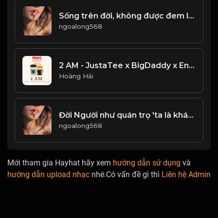
Sống trên đời, không được đem lòng tham tranh giành công danh lợi lộc! & Đạo
ngoalong568
2 AM - JustaTee x BigDaddy x Enderlazer - NHẠC TRẺ HOT TIKTOK CỰC HAY
Hoàng Hải
Đời Người như quán trọ 'ta là khách qua đường
ngoalong568
Mới tham gia Hayhat hãy xem
hướng dẫn sử dụng
và
hướng dẫn upload nhạc
nhé.Có vấn đề gì thì
Liên hệ Admin