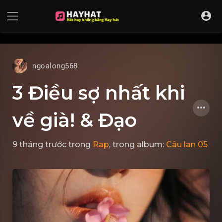
UA-68595121-17
ngoalong568
3 Điều sợ nhất khi
về già! & Đạo
9 tháng trước
trong
Rap
, trong album:
Câu lan 05