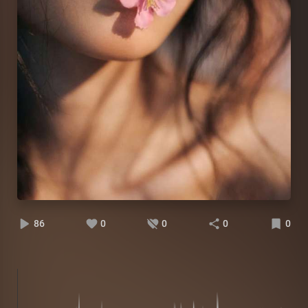
86
0
0
0
0