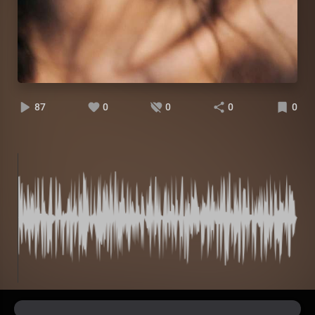
87
0
0
0
0