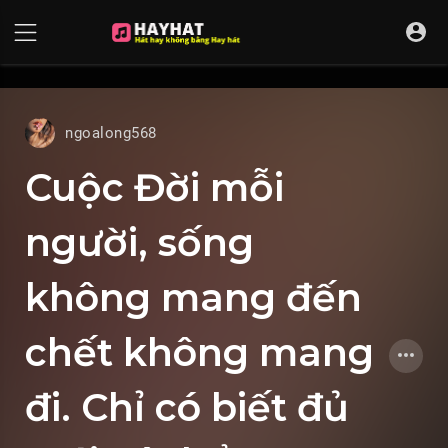
UA-68595121-17
ngoalong568
Cuộc Đời mỗi
người, sống
không mang đến
chết không mang
đi. Chỉ có biết đủ