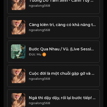
Tướng Do Tâm Sinh - Cảnh Tùy Tâm Chuyển & Đạo
ngoalong568
Càng kiên trì, càng có khả năng thành công! & Đạo
ngoalong568
Bước Qua Nhau / Vũ. (Live Session trên tàu Cát Linh - Hà Đông)
Đức Mu
Cuộc đời là một chuỗi gặp gỡ và chia ly. Hoa nở rồi tàn, duyên hợp rồi tan, tất cả về với bụi thời gian! & Đạo
ngoalong568
Ngã thì dậy dậy, rồi lại bước tiếp! Đạo
ngoalong568