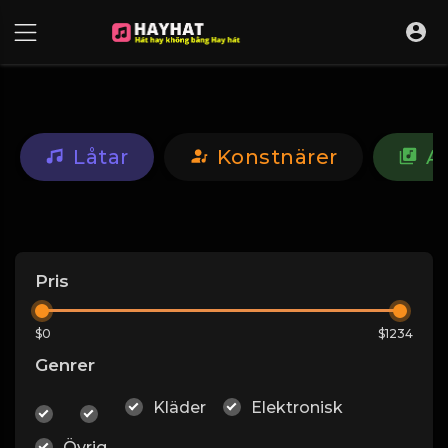
UA-68595121-17
Låtar
Konstnärer
A
Pris
$0
$1234
Genrer
Kläder
Elektronisk
Övrig