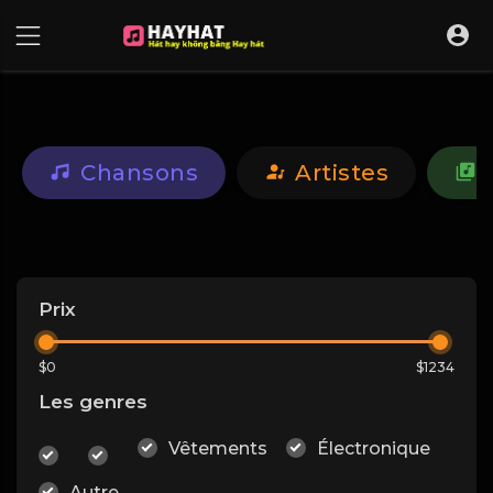
UA-68595121-17
Chansons
Artistes
Prix
$0
$1234
Les genres
Vêtements
Électronique
Autre