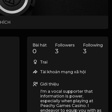
THÍCH
Bài hát
Followers
Following
0
3
3
Trai
Tài khoản mạng xã hội
Giới thiệu
I'm a vocal supporter that
information is power,
especially when playing at
Peachy Games Casino. I
endeavor to equip you with as