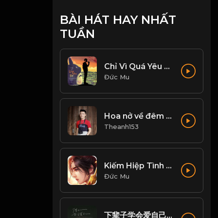
BÀI HÁT HAY NHẤT
TUẦN
Chỉ Vì Quá Yêu Em - Huy Vạc, Tiến Nguyễn Cover
Đức Mu
Hoa nở về đêm cover
Theanh153
Kiếm Hiệp Tình -剑侠情 | Trần Phi Bình
Đức Mu
下辈子学会爱自己 (Live合唱版)