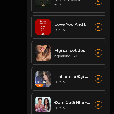
imw.
Love You And Love Me - Zhang Yao
Đức Mu
Mọi sai sót đều phải trả giá! Đạo
ngoalong568
Tình em là Đại dương - Nhi Nhi Cover
Đức Mu
Đám Cưới Nha - Hồng Thanh, Mie
Đức Mu