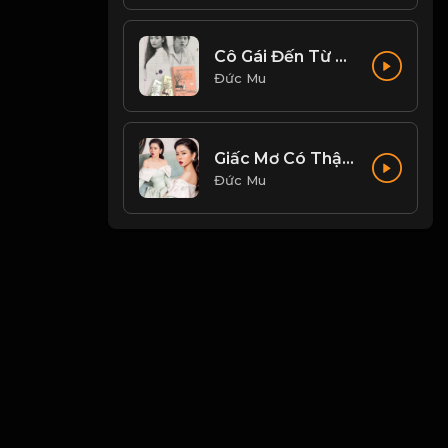
Cô Gái Đến Từ Hôm Qua - Mỹ Tâm
Đức Mu
Giấc Mơ Có Thật - Lệ Quyên
Đức Mu