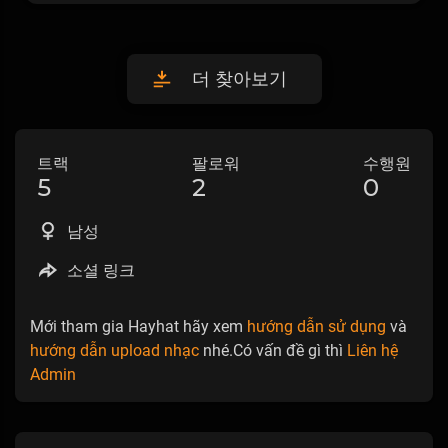
더 찾아보기
트랙
팔로워
수행원
5
2
0
남성
소셜 링크
Mới tham gia Hayhat hãy xem
hướng dẫn sử dụng
và
hướng dẫn upload nhạc
nhé.Có vấn đề gì thì
Liên hệ
Admin