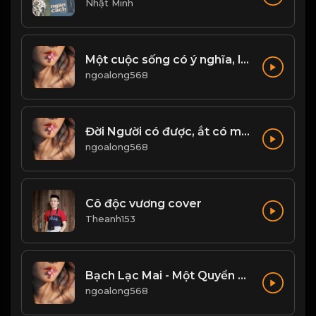
Nhật Minh
Một cuộc sống có ý nghĩa, là không ngừng tìm kiếm đam mê, động lực để phấn đấu...! & Đạo
ngoalong568
Đời Người có được, ắt có mất...! & Đạo
ngoalong568
Cô độc vương cover
Theanh153
Bạch Lạc Mai - Một Quyển Phong Hoa Đại Đường! & Đạo
ngoalong568