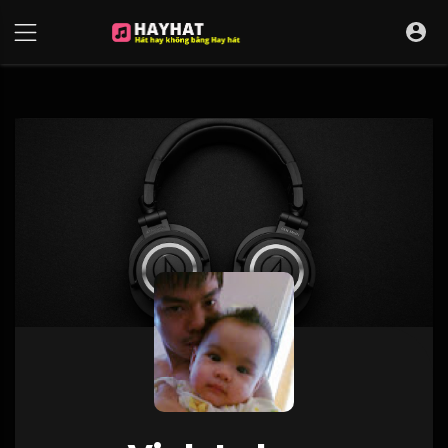
UA-68595121-17