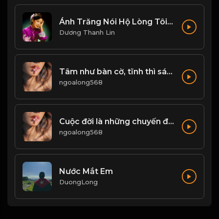
Ánh Trăng Nói Hộ Lòng Tôi - Đặng Lệ Quân
Dương Thanh Lin
Tâm như bàn cờ, tĩnh thì sáng - loạn thì mê! & Đạo
ngoalong568
Cuộc đời là những chuyến đi, chỉ có buông bỏ mới có thể tiến xa hơn! & Đạo
ngoalong568
Nước Mắt Em
DuongLong