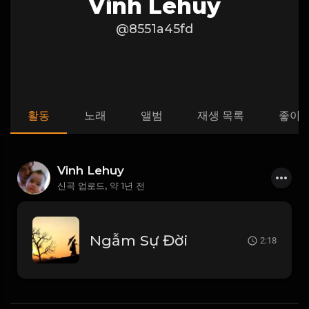
Vinh Lehuy
@8551a45fd
활동
노래
앨범
재생 목록
좋아
Vinh Lehuy
신곡 업로드,
약 1년 전
Ngẫm Sự Đời
2:18