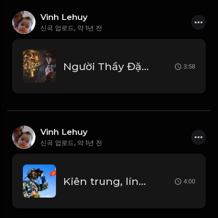
Vinh Lehuy
신곡 업로드,
약 1년 전
Người Thầy Đặc Tình – Hào Khí Không Phai
3:58
Vinh Lehuy
신곡 업로드,
약 1년 전
Kiên trung, lính đảo Sinh Tồn
4:00