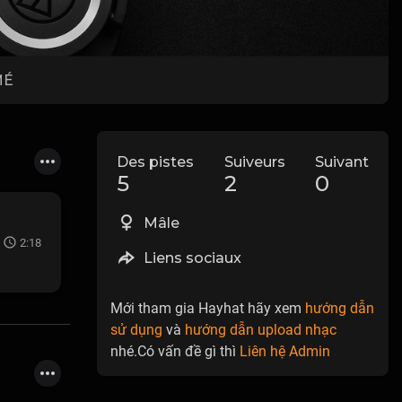
MÉ
Des pistes
Suiveurs
Suivant
5
2
0
Mâle
2:18
Liens sociaux
Mới tham gia Hayhat hãy xem
hướng dẫn
sử dụng
và
hướng dẫn upload nhạc
nhé.Có vấn đề gì thì
Liên hệ Admin