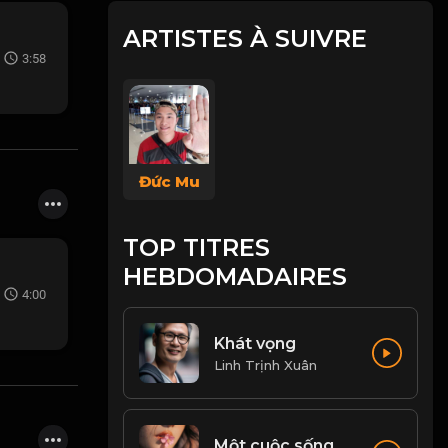
ARTISTES À SUIVRE
3:58
Đức Mu
TOP TITRES
HEBDOMADAIRES
4:00
Khát vọng
Linh Trịnh Xuân
Một cuộc sống có ý nghĩa, là không ngừng tìm kiếm đam mê, động lực để phấn đấu...! & Đạo