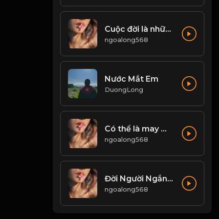
Cuộc đời là những chuyến đi, chỉ có buông bỏ mới có thể tiến xa hơn! & Đạo
ngoalong568
Nước Mắt Em
DuongLong
Có thể là may mắn, mất đi là số mệnh Đạo
ngoalong568
Đời Người Ngắn Ngủi - Nhân Sinh Vô Thường! Đạo
ngoalong568