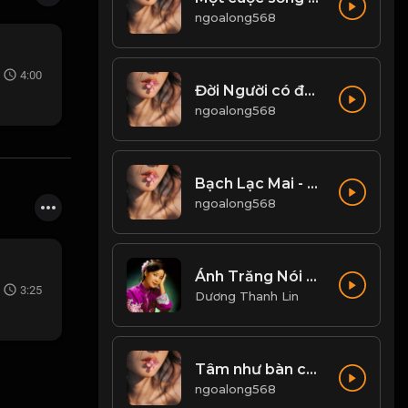
ngoalong568
4:00
Đời Người có được, ắt có mất...! & Đạo
ngoalong568
Bạch Lạc Mai - Một Quyển Phong Hoa Đại Đường! & Đạo
ngoalong568
Ánh Trăng Nói Hộ Lòng Tôi - Đặng Lệ Quân
3:25
Dương Thanh Lin
Tâm như bàn cờ, tĩnh thì sáng - loạn thì mê! & Đạo
ngoalong568