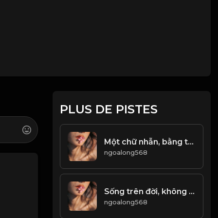
PLUS DE PISTES
Một chữ nhẫn, bằng trăm chữ dũng! & Đạo
ngoalong568
Sống trên đời, không được đem lòng tham tranh giành công danh lợi lộc! & Đạo
ngoalong568