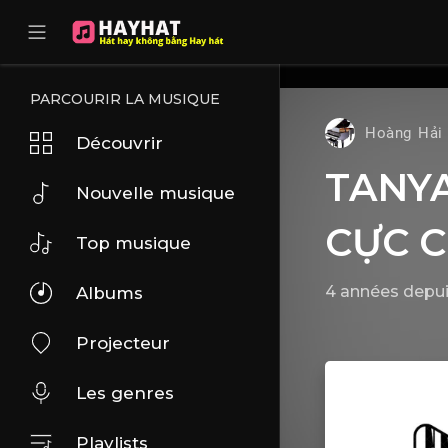
UA-68595121-17
PARCOURIR LA MUSIQUE
Hoàng Hải
Découvrir
TANYA
Nouvelle musique
CỰC 
Top musique
4 années depu
Albums
Projecteur
Les genres
Playlists