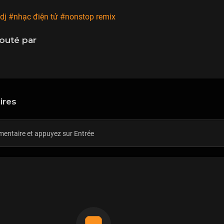
dj
#nhạc điện tử
#nonstop remix
uté par
ires