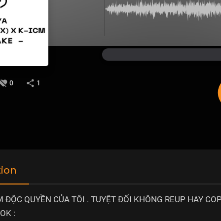
0
1
tion
 ĐỘC QUYỀN CỦA TÔI . TUYỆT ĐỐI KHÔNG REUP HAY CO
OK :