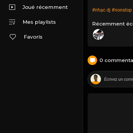
Joué récemment
#nhạc dj
#nonstop 
Mes playlists
Récemment éco
Favoris
0 commenta