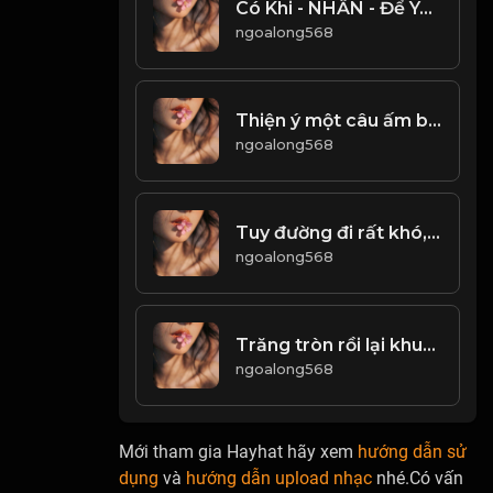
Có Khi - NHẪN - Để Yêu Thương Có khi - NHẪN - Để Liệu Đường Lo Toan & Đạo
ngoalong568
Thiện ý một câu ấm ba đông, lời ác lạnh người sáu tháng ròng! & Đạo
ngoalong568
Tuy đường đi rất khó, nhưng trong lòng phải có một niềm tin. - không được thua - & Đạo
ngoalong568
Trăng tròn rồi lại khuyết, người đến rồi lại đi. nhân sinh vốn chẳng vẹn trọn, kẻ cầu toàn sẽ là người thua cuộc! & Đạo
ngoalong568
Mới tham gia Hayhat hãy xem
hướng dẫn sử
dụng
và
hướng dẫn upload nhạc
nhé.Có vấn