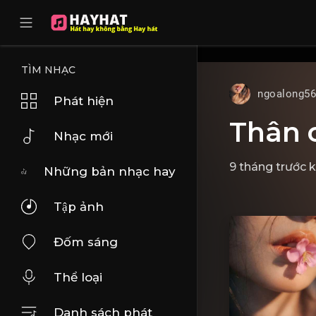
UA-68595121-17
TÌM NHẠC
ngoalong5
Phát hiện
Thân c
Nhạc mới
9 tháng trước k
Những bản nhạc hay
Tập ảnh
Đốm sáng
Thể loại
Danh sách phát