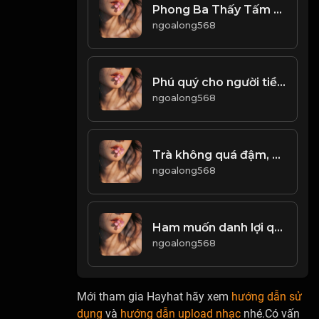
Phong Ba Thấy Tấm Chân Tình! & Đạo
ngoalong568
Phú quý cho người tiền, nhân hậu cho người trả lời! Đạo
ngoalong568
Trà không quá đậm, cơm không quá no! & Đạo
ngoalong568
Ham muốn danh lợi quá nồng nhiệt, sẽ rơi vào chỗ chết! & Đạo
ngoalong568
Mới tham gia Hayhat hãy xem
hướng dẫn sử
dụng
và
hướng dẫn upload nhạc
nhé.Có vấn