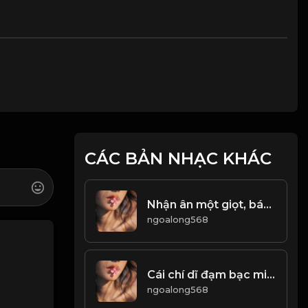
CÁC BẢN NHẠC KHÁC
Nhận ân một giọt, báo ân một dòng! & Đạo
ngoalong568
Cái chí dĩ đạm bạc minh! & Đạo
ngoalong568