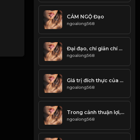
CẢM NGỘ Đạo
ngoalong568
Đại đạo, chí giản chí dị & Đạo
ngoalong568
Giá trị đích thực của cuộc sống, không nằm ở bề ngoài! Đạo
ngoalong568
Trong cảnh thuận lợi, đối xử tốt với người, gặp cảnh đối xử tốt với mình! Đạo
ngoalong568