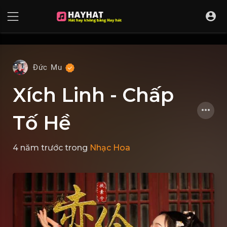
UA-68595121-17
Đức Mu
Xích Linh - Chấp
Tố Hề
4 năm trước
trong
Nhạc Hoa