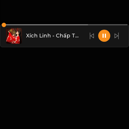
Xích Linh - Chấp Tố Hề
Liên hệ Admin
Vietnam
Blogs
•
Bản quyền
•
Giới thiệu
•
Điều khoản
•
Liên
hệ
•
Quy định
•
Faqs
•
Thêm