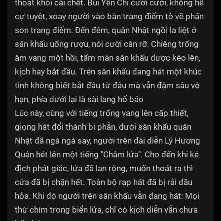
thoát khỏi cái chết. Bùi Yến Chi cười cười, không hề
cự tuyệt, xoay người vào bàn trang điểm tô vẽ phấn
son trang điểm. Đến đêm, quân Nhật ngồi la liệt ở
sân khấu uống rượu, nói cười càn rỡ. Chiêng trống
âm vang một hồi, tấm màn sân khấu được kéo lên,
kịch hay bắt đầu. Trên sân khấu đang hát một khúc
tình không biết bắt đầu từ đâu mà vẫn đậm sâu vô
hạn, phía dưới lại là sài lang hổ báo
Lúc này, cùng với tiếng trống vang lên cấp thiết,
giọng hát đổi thành bi phẫn, dưới sân khấu quân
Nhật đã ngà ngà say, người trên đài diễn Lý Hương
Quân hét lên một tiếng "Châm lửa". Cho đến khi kẻ
địch phát giác, lửa đã lan rộng, muốn thoát ra thì
cửa đã bị chặn hết. Toàn bộ rạp hát đã bị rải dầu
hỏa. Khi đó người trên sân khấu vẫn đang hát: Mọi
thứ chìm trong biển lửa, chỉ có kịch diễn vẫn chưa