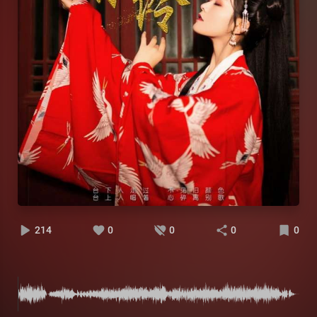
214
0
0
0
0