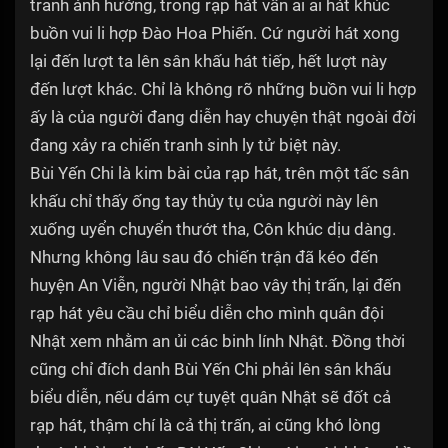
tranh ảnh hưởng, trong rạp hát vẫn ai ai hát khúc
buồn vui li hợp Đào Hoa Phiến. Cứ người hát xong
lại đến lượt ta lên sân khấu hát tiếp, hết lượt này
đến lượt khác. Chỉ là không rõ những buồn vui li hợp
ấy là của người đang diễn hay chuyện thật ngoài đời
đang xảy ra chiến tranh sinh ly tử biệt này.
Bùi Yến Chi là kim bài của rạp hát, trên một tấc sân
khấu chỉ thấy ống tay thủy tụ của người này lên
xuống uyển chuyển thướt tha, Côn khúc dịu dàng.
Nhưng không lâu sau đó chiến trận đã kéo đến
huyện An Viễn, người Nhật bao vây thị trấn, lại đến
rạp hát yêu cầu chỉ biểu diễn cho mình quân đội
Nhật xem nhằm an ủi các binh lính Nhật. Đồng thời
cũng chỉ đích danh Bùi Yến Chi phải lên sân khấu
biểu diễn, nếu dám cự tuyệt quân Nhật sẽ đốt cả
rạp hát, thậm chí là cả thị trấn, ai cũng khó lòng