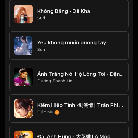
Không Bằng - Dã Khả
Suri
Yêu không muốn buông tay
Suri
Ánh Trăng Nói Hộ Lòng Tôi - Đặng Lệ Quân
Dương Thanh Lin
Kiếm Hiệp Tình -剑侠情 | Trần Phi Bình
Đức Mu
Đại Anh Hùng - 大英雄 | A Mộc