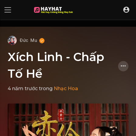
UA-68595121-17
Đức Mu
Xích Linh - Chấp
Tố Hề
4 năm trước
trong
Nhạc Hoa