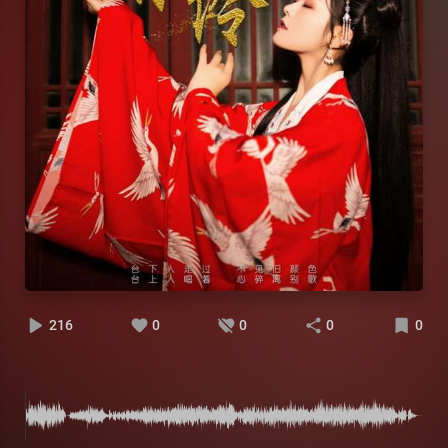
216
0
0
0
0