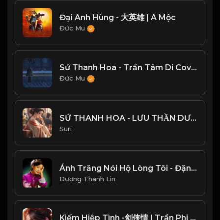
Đại Anh Hùng - 大英雄 | A Mộc
Đức Mu
Sứ Thanh Hoa - Trần Tâm Di Cover Tiếng Quảng Đông
Đức Mu
SỨ THANH HOA - LƯU THẦN DƯƠNG
Suri
Ánh Trăng Nói Hộ Lòng Tôi - Đặng Lệ Quân
Dương Thanh Lin
Kiếm Hiệp Tình -剑侠情 | Trần Phi Bình