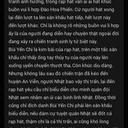
tranh ảnh hưởng, trong rạp hát vẫn ai ai hát khúc
buồn vui li hợp Đào Hoa Phiến. Cứ người hát xong
lại đến lượt ta lên sân khấu hát tiếp, hết lượt này
đến lượt khác. Chỉ là không rõ những buồn vui li hợp
ấy là của người đang diễn hay chuyện thật ngoài đời
đang xảy ra chiến tranh sinh ly tử biệt này.
Bùi Yến Chi là kim bài của rạp hát, trên một tấc sân
khấu chỉ thấy ống tay thủy tụ của người này lên
xuống uyển chuyển thướt tha, Côn khúc dịu dàng.
Nhưng không lâu sau đó chiến trận đã kéo đến
huyện An Viễn, người Nhật bao vây thị trấn, lại đến
rạp hát yêu cầu chỉ biểu diễn cho mình quân đội
Nhật xem nhằm an ủi các binh lính Nhật. Đồng thời
cũng chỉ đích danh Bùi Yến Chi phải lên sân khấu
biểu diễn, nếu dám cự tuyệt quân Nhật sẽ đốt cả
rạp hát, thậm chí là cả thị trấn, ai cũng khó lòng