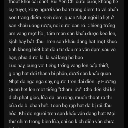
thoát khỏi cái chết. Bùi Yến Chi cười cười, không hề
cự tuyệt, xoay người vào bàn trang điểm tô vẽ phấn
son trang điểm. Đến đêm, quân Nhật ngồi la liệt ở
sân khấu uống rượu, nói cười càn rỡ. Chiêng trống
âm vang một hồi, tấm màn sân khấu được kéo lên,
kịch hay bắt đầu. Trên sân khấu đang hát một khúc
tình không biết bắt đầu từ đâu mà vẫn đậm sâu vô
hạn, phía dưới lại là sài lang hổ báo
Lúc này, cùng với tiếng trống vang lên cấp thiết,
giọng hát đổi thành bi phẫn, dưới sân khấu quân
Nhật đã ngà ngà say, người trên đài diễn Lý Hương
Quân hét lên một tiếng "Châm lửa". Cho đến khi kẻ
địch phát giác, lửa đã lan rộng, muốn thoát ra thì
cửa đã bị chặn hết. Toàn bộ rạp hát đã bị rải dầu
hỏa. Khi đó người trên sân khấu vẫn đang hát: Mọi
thứ chìm trong biển lửa, chỉ có kịch diễn vẫn chưa