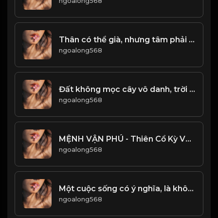
ngoalong568
Thân có thể già, nhưng tâm phải trẻ! & Đạo
ngoalong568
Đất không mọc cây vô danh, trời không sinh người vô dụng! Đạo
ngoalong568
MỆNH VẬN PHÚ - Thiên Cổ Kỳ Văn! & Đạo
ngoalong568
Một cuộc sống có ý nghĩa, là không ngừng tìm kiếm đam mê, động lực để phấn đấu...! & Đạo
ngoalong568