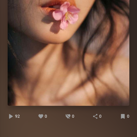
92
0
0
0
0