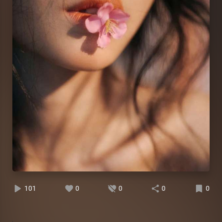
101
0
0
0
0