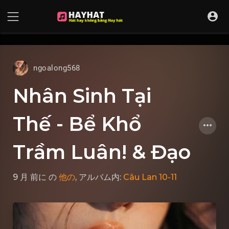
UA-68595121-17
ngoalong568
Nhân Sinh Tại
Thế - Bể Khổ
Trầm Luân! & Đạo
9 月 前に
の
他の
, アルバム内:
Câu Lan 10-11