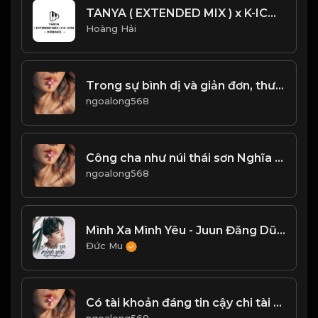
TANYA ( EXTENDED MIX ) x K-ICM - REMAKE CỰC CHÁY
Hoàng Hải
Trong sự bình dị và giản đơn, thường ẩn chứa sự vĩ đại! & Đạo
ngoalong568
Công cha như núi thái sơn Nghĩa mẹ như nước trong nguồn chảy ra! & Đạo
ngoalong568
Mình Xa Mình Yêu - Juun Đăng Dũng
Đức Mu
Có tài khoản đáng tin cậy chi tài chính liền kề với chủ sở hữu một vần! Đạo