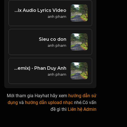
utomp3.com - Em Hát Ai Nghe OrangeCukak Remix Audio Lyrics Video
anh pham
Sieu co don
anh pham
Cho Anh Say (ACV Remix) - Phan Duy Anh _
anh pham
Mới tham gia Hayhat hãy xem
hướng dẫn sử
dụng
và
hướng dẫn upload nhạc
nhé.Có vấn
đề gì thì
Liên hệ Admin