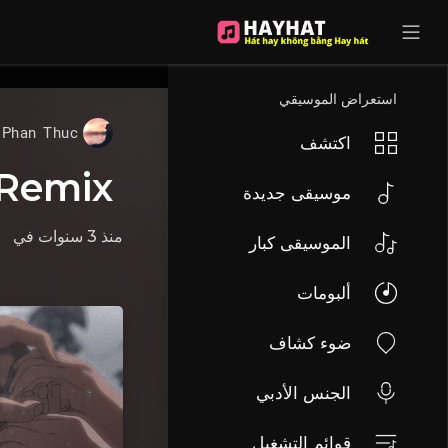
UA-68595121-17
استعراض الموسيقي
Phan Thuc
اكتشف
 Remix
موسيقى جديدة
منذ 3 سنوات
في
الموسيقى كبار
ألبومات
ضوء كشاف
الجنس الأدبي
قوائم التشغيل