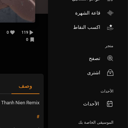
قاعة الشهرة
اكسب النقاط
0
119
0
متجر
تصفح
اشترى
وصف
الأحداث
 Thanh Nien Remix
الأحداث
#
الموسيقى الخاصة بك