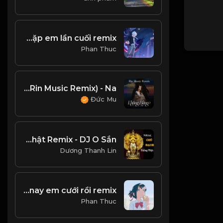
Ngôi nhà hoa hồng x gặp em lần cuối remix
Phan Thuc
Không Bằng (Rin Music Remix) - Na
Đức Mu
Nhạc Phật Remix - DJ O Sắn
Dương Thanh Lin
Hôm nay em cưới rồi remix
Phan Thuc